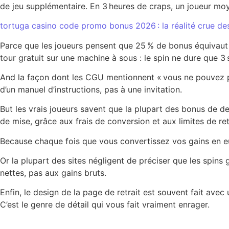
de jeu supplémentaire. En 3 heures de craps, un joueur moy
tortuga casino code promo bonus 2026 : la réalité crue d
Parce que les joueurs pensent que 25 % de bonus équivaut 
tour gratuit sur une machine à sous : le spin ne dure que 3 
And la façon dont les CGU mentionnent « vous ne pouvez pa
d’un manuel d’instructions, pas à une invitation.
But les vrais joueurs savent que la plupart des bonus de d
de mise, grâce aux frais de conversion et aux limites de ret
Because chaque fois que vous convertissez vos gains en eu
Or la plupart des sites négligent de préciser que les spins
nettes, pas aux gains bruts.
Enfin, le design de la page de retrait est souvent fait avec
C’est le genre de détail qui vous fait vraiment enrager.