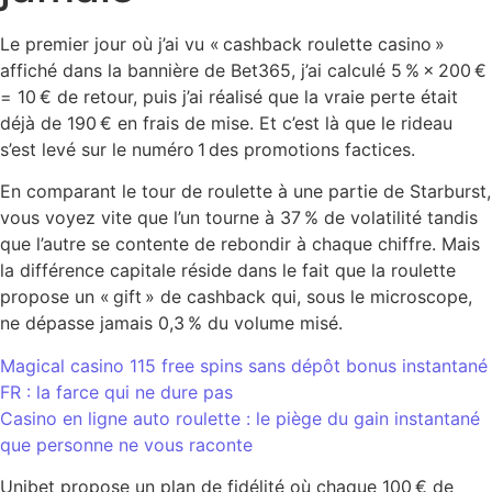
Le premier jour où j’ai vu « cashback roulette casino »
affiché dans la bannière de Bet365, j’ai calculé 5 % × 200 €
= 10 € de retour, puis j’ai réalisé que la vraie perte était
déjà de 190 € en frais de mise. Et c’est là que le rideau
s’est levé sur le numéro 1 des promotions factices.
En comparant le tour de roulette à une partie de Starburst,
vous voyez vite que l’un tourne à 37 % de volatilité tandis
que l’autre se contente de rebondir à chaque chiffre. Mais
la différence capitale réside dans le fait que la roulette
propose un « gift » de cashback qui, sous le microscope,
ne dépasse jamais 0,3 % du volume misé.
Magical casino 115 free spins sans dépôt bonus instantané
FR : la farce qui ne dure pas
Casino en ligne auto roulette : le piège du gain instantané
que personne ne vous raconte
Unibet propose un plan de fidélité où chaque 100 € de