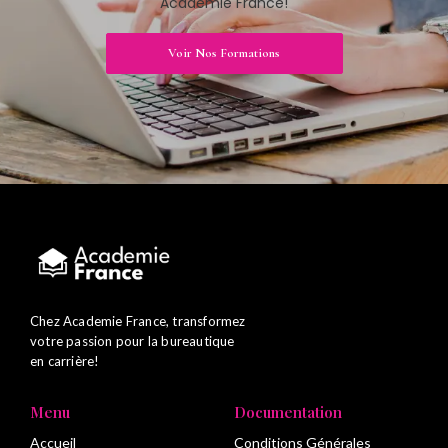
Academie France!
Voir Nos Formations
Chez Academie France, transformez
votre passion pour la bureautique
en carrière!
Menu
Documentation
Accueil
Conditions Générales