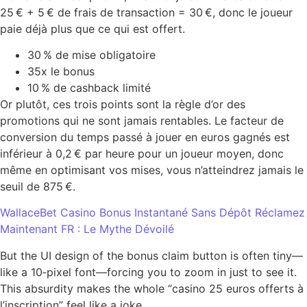
25 € + 5 € de frais de transaction = 30 €, donc le joueur
paie déjà plus que ce qui est offert.
30 % de mise obligatoire
35x le bonus
10 % de cashback limité
Or plutôt, ces trois points sont la règle d’or des
promotions qui ne sont jamais rentables. Le facteur de
conversion du temps passé à jouer en euros gagnés est
inférieur à 0,2 € par heure pour un joueur moyen, donc
même en optimisant vos mises, vous n’atteindrez jamais le
seuil de 875 €.
WallaceBet Casino Bonus Instantané Sans Dépôt Réclamez
Maintenant FR : Le Mythe Dévoilé
But the UI design of the bonus claim button is often tiny—
like a 10‑pixel font—forcing you to zoom in just to see it.
This absurdity makes the whole “casino 25 euros offerts à
l’inscription” feel like a joke.