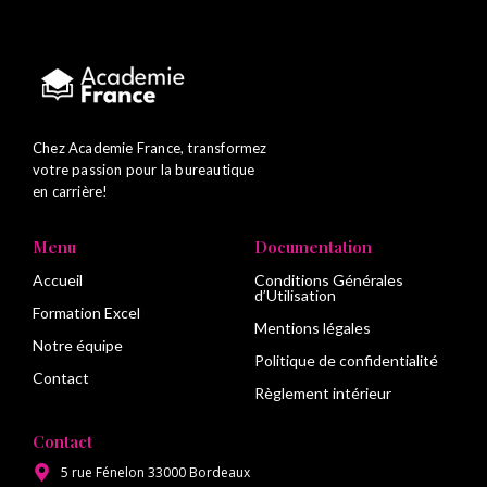
Chez Academie France, transformez
votre passion pour la bureautique
en carrière!
Menu
Documentation
Accueil
Conditions Générales
d’Utilisation
Formation Excel
Mentions légales
Notre équipe
Politique de confidentialité
Contact
Règlement intérieur
Contact
5 rue Fénelon 33000 Bordeaux