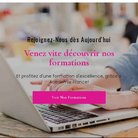
Rejoignez-Nous dès Aujourd'hui​
Venez vite découvrir nos
formations​
Et profitez d'une formation d'excellence, grâce à
Academie France!
Voir Nos Formations