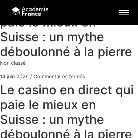
Le casino en direct qui
paie le mieux en
Suisse : un mythe
déboulonné à la pierre
Non classé
14 juin 2026
/
Commentaires fermés
Le casino en direct qui
paie le mieux en
Suisse : un mythe
déboulonné à la pierre