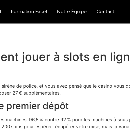
nt jouer à slots en lign
l
Formation Excel
Notre Équipe
Contact
nt jouer à slots en lign
 sirène de police, et vous avez pensé que le casino vous d
époser 27 € supplémentaires.
e premier dépôt
des machines, 96,5 % contre 92 % pour les machines à sous 
200 spins pour espérer récupérer votre mise, mais la varia