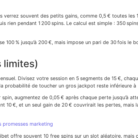
ous verrez souvent des petits gains, comme 0,5 € toutes les 
is rien pendant 1 200 spins. Le calcul est simple : 350 spin
e 100 % jusqu’à 200 €, mais impose un pari de 30 fois le b
 limites)
mensuel. Divisez votre session en 5 segments de 15 €, chaqu
la probabilité de toucher un gros jackpot reste inférieure à
 spin, augmentez de 0,05 € après chaque perte jusqu’à attei
nt 10 €, et un seul gain de 20 € couvrirait les pertes, mais
es promesses marketing
ibet offre souvent 10 free spins sur un slot aléatoire, mais