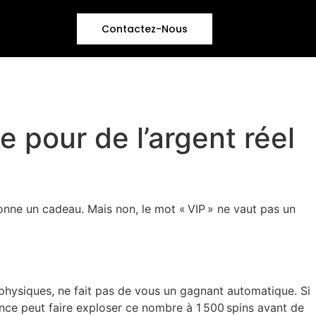
e pour de l’argent réel
Contactez-Nous
e pour de l’argent réel
onne un cadeau. Mais non, le mot « VIP » ne vaut pas un
physiques, ne fait pas de vous un gagnant automatique. Si
nce peut faire exploser ce nombre à 1 500 spins avant de