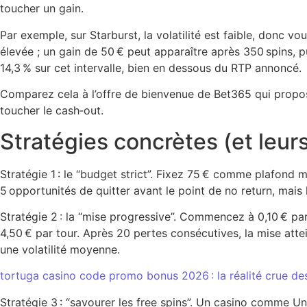
toucher un gain.
Par exemple, sur Starburst, la volatilité est faible, donc v
élevée ; un gain de 50 € peut apparaître après 350 spins, pu
14,3 % sur cet intervalle, bien en dessous du RTP annoncé.
Comparez cela à l’offre de bienvenue de Bet365 qui propos
toucher le cash‑out.
Stratégies concrètes (et leurs
Stratégie 1 : le “budget strict”. Fixez 75 € comme plafond 
5 opportunités de quitter avant le point de no return, mais 
Stratégie 2 : la “mise progressive”. Commencez à 0,10 € par
4,50 € par tour. Après 20 pertes consécutives, la mise attei
une volatilité moyenne.
tortuga casino code promo bonus 2026 : la réalité crue d
Stratégie 3 : “savourer les free spins”. Un casino comme Un