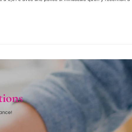
ions​
rance!