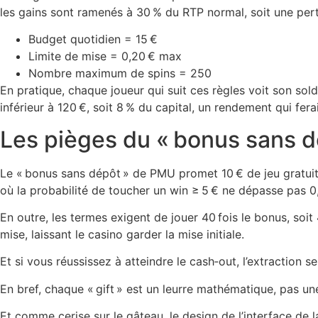
les gains sont ramenés à 30 % du RTP normal, soit une pert
Budget quotidien = 15 €
Limite de mise = 0,20 € max
Nombre maximum de spins = 250
En pratique, chaque joueur qui suit ces règles voit son sold
inférieur à 120 €, soit 8 % du capital, un rendement qui fer
Les pièges du « bonus sans d
Le « bonus sans dépôt » de PMU promet 10 € de jeu gratuit. 
où la probabilité de toucher un win ≥ 5 € ne dépasse pas 0,5
En outre, les termes exigent de jouer 40 fois le bonus, so
mise, laissant le casino garder la mise initiale.
Et si vous réussissez à atteindre le cash‑out, l’extraction 
En bref, chaque « gift » est un leurre mathématique, pas un
Et comme cerise sur le gâteau, le design de l’interface de 