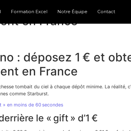
ino : déposez 1 € et obt
l
Formation Excel
Notre Équipe
Contact
ment en France
ino : déposez 1 € et obt
ment en France
ichesse tombait du ciel à chaque dépôt minime. La réalité, c
hines comme Starburst.
it » en moins de 60 secondes
rière le « gift » d’1 €