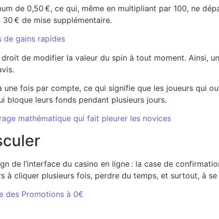
mum de 0,50 €, ce qui, même en multipliant par 100, ne dép
é 30 € de mise supplémentaire.
es de gains rapides
 le droit de modifier la valeur du spin à tout moment. Ainsi
vis.
à une fois par compte, ce qui signifie que les joueurs qui 
qui bloque leurs fonds pendant plusieurs jours.
irage mathématique qui fait pleurer les novices
sculer
gn de l’interface du casino en ligne : la case de confirmati
rs à cliquer plusieurs fois, perdre du temps, et surtout, à se 
ge des Promotions à 0€