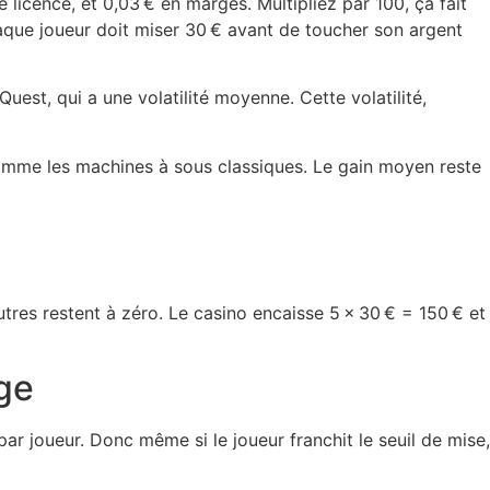
e licence, et 0,03 € en marges. Multipliez par 100, ça fait
aque joueur doit miser 30 € avant de toucher son argent
uest, qui a une volatilité moyenne. Cette volatilité,
mme les machines à sous classiques. Le gain moyen reste
tres restent à zéro. Le casino encaisse 5 × 30 € = 150 € et
rge
r joueur. Donc même si le joueur franchit le seuil de mise,