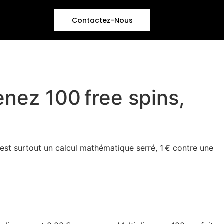
enez 100 free spins,
Contactez-Nous
enez 100 free spins,
’est surtout un calcul mathématique serré, 1 € contre une