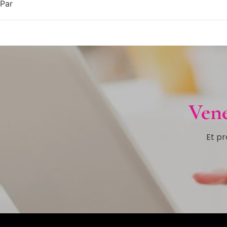
Par
Vene
Et pr