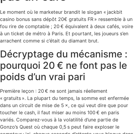
Le moment où le marketeur brandit le slogan « jackbit
casino bonus sans dépôt 20€ gratuits FR » ressemble à un
fou rire de comptable ; 20 € équivalent à deux cafés, voire
à un ticket de métro à Paris. Et pourtant, les joueurs s’en
arrachent comme si c’était du diamant brut.
Décryptage du mécanisme :
pourquoi 20 € ne font pas le
poids d’un vrai pari
Première leçon : 20 € ne sont jamais réellement
« gratuits ». La plupart du temps, la somme est enfermée
dans un circuit de mise de 5 ×, ce qui veut dire que pour
toucher le cash, il faut miser au moins 100 € en paris
variés. Comparez‑vous à la volatilité d’une partie de
Gonzo’s Quest où chaque 0,5 s peut faire exploser le