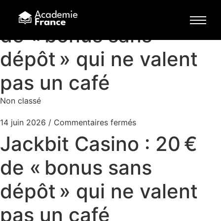
Jackbit Casino : 20 €
de « bonus sans
dépôt » qui ne valent
pas un café
Non classé
14 juin 2026
/
Commentaires fermés
Jackbit Casino : 20 €
de « bonus sans
dépôt » qui ne valent
pas un café