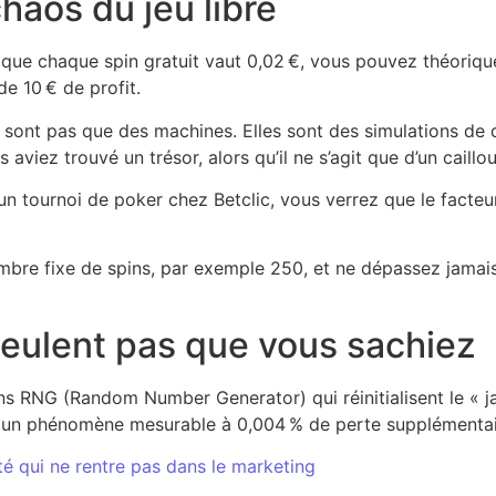
haos du jeu libre
et que chaque spin gratuit vaut 0,02 €, vous pouvez théoriqu
e 10 € de profit.
 sont pas que des machines. Elles sont des simulations de d
viez trouvé un trésor, alors qu’il ne s’agit que d’un caillou 
’un tournoi de poker chez Betclic, vous verrez que le facteu
 nombre fixe de spins, par exemple 250, et ne dépassez jama
eulent pas que vous sachiez
 RNG (Random Number Generator) qui réinitialisent le « jac
r, un phénomène mesurable à 0,004 % de perte supplémenta
té qui ne rentre pas dans le marketing