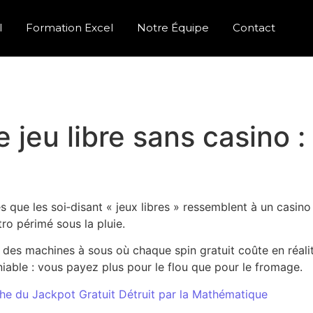
jeu libre sans casino : 
l
Formation Excel
Notre Équipe
Contact
jeu libre sans casino : 
s que les soi‑disant « jeux libres » ressemblent à un casin
ro périmé sous la pluie.
des machines à sous où chaque spin gratuit coûte en réali
niable : vous payez plus pour le flou que pour le fromage.
e du Jackpot Gratuit Détruit par la Mathématique