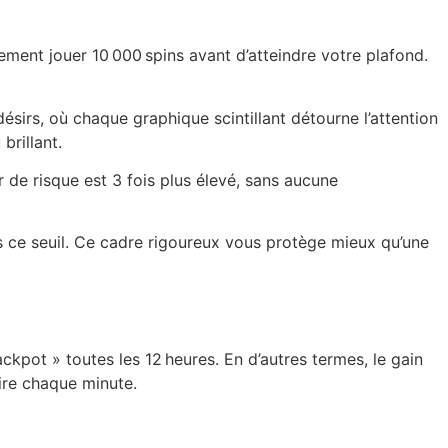
ement jouer 10 000 spins avant d’atteindre votre plafond.
ésirs, où chaque graphique scintillant détourne l’attention
brillant.
r de risque est 3 fois plus élevé, sans aucune
is ce seuil. Ce cadre rigoureux vous protège mieux qu’une
kpot » toutes les 12 heures. En d’autres termes, le gain
ire chaque minute.