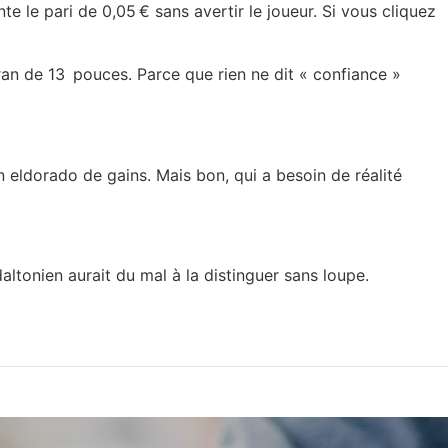
e le pari de 0,05 € sans avertir le joueur. Si vous cliquez
 écran de 13 pouces. Parce que rien ne dit « confiance »
n eldorado de gains. Mais bon, qui a besoin de réalité
altonien aurait du mal à la distinguer sans loupe.