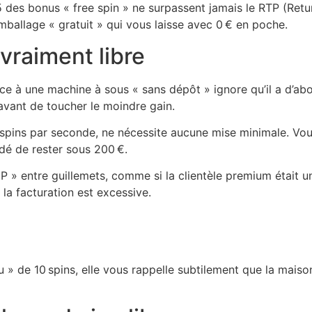
 des bonus « free spin » ne surpassent jamais le RTP (Retur
mballage « gratuit » qui vous laisse avec 0 € en poche.
 vraiment libre
ce à une machine à sous « sans dépôt » ignore qu’il a d’ab
avant de toucher le moindre gain.
5 spins par seconde, ne nécessite aucune mise minimale. Vo
ndé de rester sous 200 €.
IP » entre guillemets, comme si la clientèle premium était u
la facturation est excessive.
de 10 spins, elle vous rappelle subtilement que la maison 