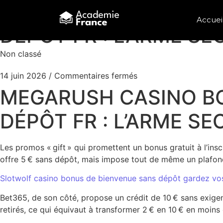
MEGARUSH CASINO BO
Accuei
DÉPÔT FR : L’ARME S
Non classé
14 juin 2026
/
Commentaires fermés
MEGARUSH CASINO BO
DÉPÔT FR : L’ARME S
Les promos « gift » qui promettent un bonus gratuit à l’ins
offre 5 € sans dépôt, mais impose tout de même un plafond 
Slotwolf casino bonus de bienvenue sans dépôt gardez vos 
Bet365, de son côté, propose un crédit de 10 € sans exigenc
retirés, ce qui équivaut à transformer 2 € en 10 € en moins