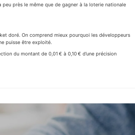
 à peu près le même que de gagner à la loterie nationale
 ticket doré. On comprend mieux pourquoi les développeurs
e puisse être exploité.
lection du montant de 0,01 € à 0,10 € d’une précision