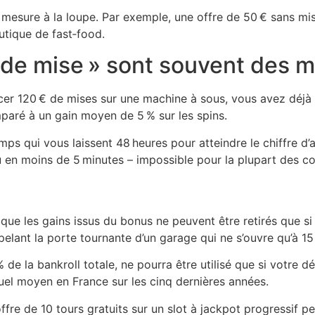
e mesure à la loupe. Par exemple, une offre de 50 € sans mi
tique de fast‑food.
n de mise » sont souvent des 
er 120 € de mises sur une machine à sous, vous avez déjà pe
omparé à un gain moyen de 5 % sur les spins.
mps qui vous laissent 48 heures pour atteindre le chiffre d
u en moins de 5 minutes – impossible pour la plupart des c
nt que les gains issus du bonus ne peuvent être retirés que 
elant la porte tournante d’un garage qui ne s’ouvre qu’à 15
de la bankroll totale, ne pourra être utilisé que si votre dé
uel moyen en France sur les cinq dernières années.
e offre de 10 tours gratuits sur un slot à jackpot progressif