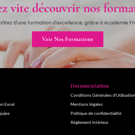
z vite découvrir nos format
ofitez d'une formation d'excellence, grâce à Academie F
Voir Nos Formations
Documentation
Conditions Générales d’Utilisatio
on Excel
Mentions légales
quipe
Politique de confidentialité
t
Règlement intérieur