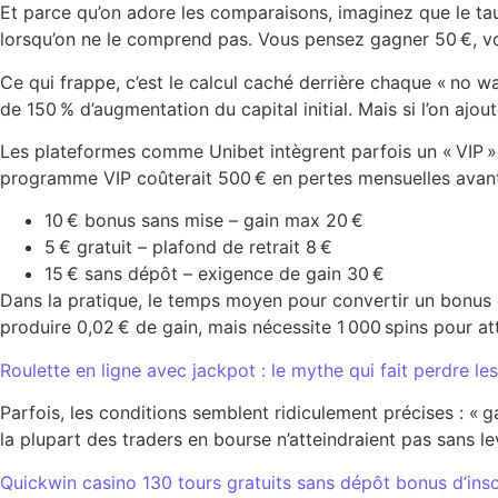
Et parce qu’on adore les comparaisons, imaginez que le taux
lorsqu’on ne le comprend pas. Vous pensez gagner 50 €, vou
Ce qui frappe, c’est le calcul caché derrière chaque « no 
de 150 % d’augmentation du capital initial. Mais si l’on ajou
Les plateformes comme Unibet intègrent parfois un « VIP » san
programme VIP coûterait 500 € en pertes mensuelles avan
10 € bonus sans mise – gain max 20 €
5 € gratuit – plafond de retrait 8 €
15 € sans dépôt – exigence de gain 30 €
Dans la pratique, le temps moyen pour convertir un bonus en 
produire 0,02 € de gain, mais nécessite 1 000 spins pour att
Roulette en ligne avec jackpot : le mythe qui fait perdre le
Parfois, les conditions semblent ridiculement précises : « 
la plupart des traders en bourse n’atteindraient pas sans lev
Quickwin casino 130 tours gratuits sans dépôt bonus d’inscr