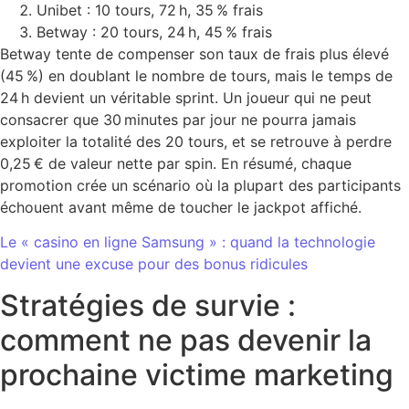
Unibet : 10 tours, 72 h, 35 % frais
Betway : 20 tours, 24 h, 45 % frais
Betway tente de compenser son taux de frais plus élevé
(45 %) en doublant le nombre de tours, mais le temps de
24 h devient un véritable sprint. Un joueur qui ne peut
consacrer que 30 minutes par jour ne pourra jamais
exploiter la totalité des 20 tours, et se retrouve à perdre
0,25 € de valeur nette par spin. En résumé, chaque
promotion crée un scénario où la plupart des participants
échouent avant même de toucher le jackpot affiché.
Le « casino en ligne Samsung » : quand la technologie
devient une excuse pour des bonus ridicules
Stratégies de survie :
comment ne pas devenir la
prochaine victime marketing