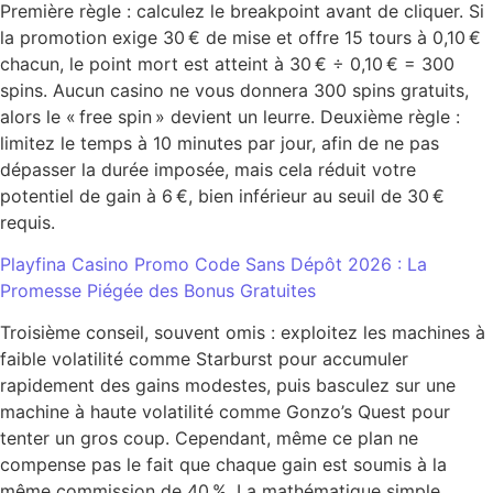
Première règle : calculez le breakpoint avant de cliquer. Si
la promotion exige 30 € de mise et offre 15 tours à 0,10 €
chacun, le point mort est atteint à 30 € ÷ 0,10 € = 300
spins. Aucun casino ne vous donnera 300 spins gratuits,
alors le « free spin » devient un leurre. Deuxième règle :
limitez le temps à 10 minutes par jour, afin de ne pas
dépasser la durée imposée, mais cela réduit votre
potentiel de gain à 6 €, bien inférieur au seuil de 30 €
requis.
Playfina Casino Promo Code Sans Dépôt 2026 : La
Promesse Piégée des Bonus Gratuites
Troisième conseil, souvent omis : exploitez les machines à
faible volatilité comme Starburst pour accumuler
rapidement des gains modestes, puis basculez sur une
machine à haute volatilité comme Gonzo’s Quest pour
tenter un gros coup. Cependant, même ce plan ne
compense pas le fait que chaque gain est soumis à la
même commission de 40 %. La mathématique simple