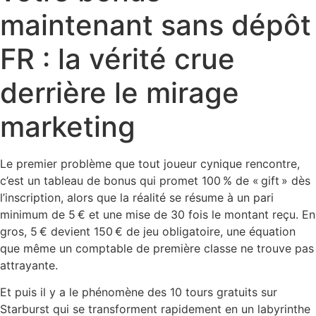
maintenant sans dépôt
FR : la vérité crue
derrière le mirage
marketing
Le premier problème que tout joueur cynique rencontre,
c’est un tableau de bonus qui promet 100 % de « gift » dès
l’inscription, alors que la réalité se résume à un pari
minimum de 5 € et une mise de 30 fois le montant reçu. En
gros, 5 € devient 150 € de jeu obligatoire, une équation
que même un comptable de première classe ne trouve pas
attrayante.
Et puis il y a le phénomène des 10 tours gratuits sur
Starburst qui se transforment rapidement en un labyrinthe