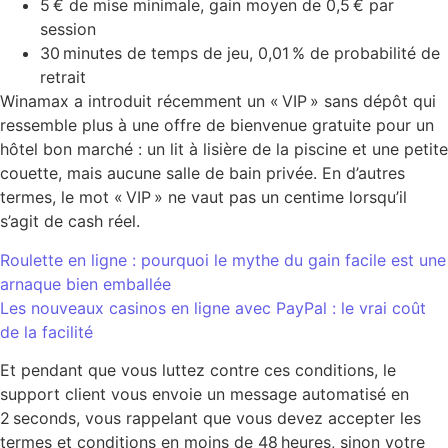
5 € de mise minimale, gain moyen de 0,5 € par
session
30 minutes de temps de jeu, 0,01 % de probabilité de
retrait
Winamax a introduit récemment un « VIP » sans dépôt qui
ressemble plus à une offre de bienvenue gratuite pour un
hôtel bon marché : un lit à lisière de la piscine et une petite
couette, mais aucune salle de bain privée. En d’autres
termes, le mot « VIP » ne vaut pas un centime lorsqu’il
s’agit de cash réel.
Roulette en ligne : pourquoi le mythe du gain facile est une
arnaque bien emballée
Les nouveaux casinos en ligne avec PayPal : le vrai coût
de la facilité
Et pendant que vous luttez contre ces conditions, le
support client vous envoie un message automatisé en
2 seconds, vous rappelant que vous devez accepter les
termes et conditions en moins de 48 heures, sinon votre