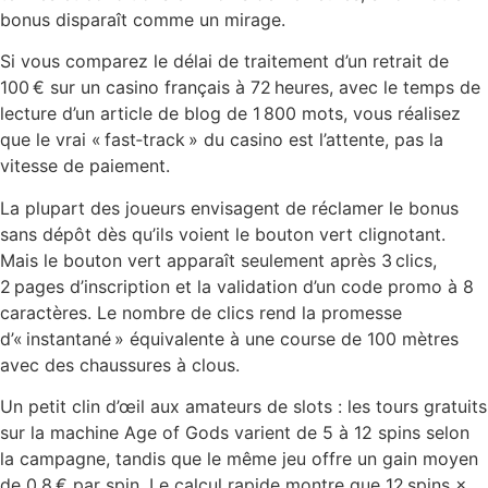
bonus disparaît comme un mirage.
Si vous comparez le délai de traitement d’un retrait de
100 € sur un casino français à 72 heures, avec le temps de
lecture d’un article de blog de 1 800 mots, vous réalisez
que le vrai « fast‑track » du casino est l’attente, pas la
vitesse de paiement.
La plupart des joueurs envisagent de réclamer le bonus
sans dépôt dès qu’ils voient le bouton vert clignotant.
Mais le bouton vert apparaît seulement après 3 clics,
2 pages d’inscription et la validation d’un code promo à 8
caractères. Le nombre de clics rend la promesse
d’« instantané » équivalente à une course de 100 mètres
avec des chaussures à clous.
Un petit clin d’œil aux amateurs de slots : les tours gratuits
sur la machine Age of Gods varient de 5 à 12 spins selon
la campagne, tandis que le même jeu offre un gain moyen
de 0,8 € par spin. Le calcul rapide montre que 12 spins ×