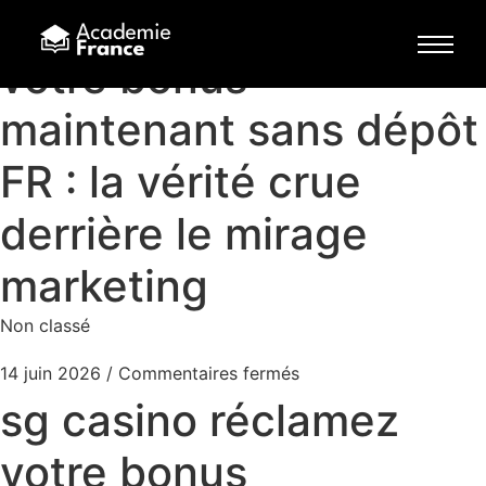
sg casino réclamez
votre bonus
maintenant sans dépôt
FR : la vérité crue
derrière le mirage
marketing
Non classé
14 juin 2026
/
Commentaires fermés
sg casino réclamez
votre bonus