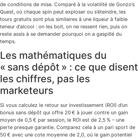
de conditions de mise. Comparé à la volatilité de Gonzo’s
Quest, où chaque spin peut exploser ou s’éteindre, les
tours gratuits sont plus similaires à une liqueur à faible
teneur d’alcool : on les boit, on ne ressent rien, puis on
reste assis à se demander pourquoi on a gaspillé du
temps.
Les mathématiques du
« sans dépôt » : ce que disent
les chiffres, pas les
marketeurs
Si vous calculez le retour sur investissement (ROI) d’un
bonus sans dépôt qui offre 20 € à jouer contre un gain
moyen de 0,5 € par session, le ROI est de 2,5 % – une
perte presque garantie. Comparez cela à un pari sport de
50 € avec une cote moyenne de 2,0, où le gain potentiel