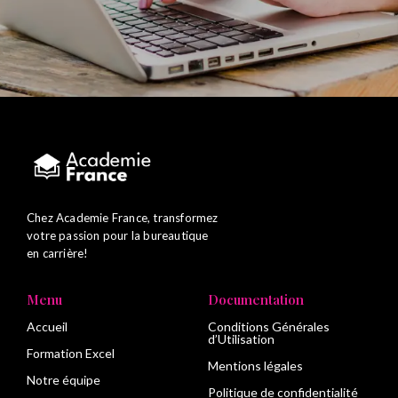
Chez Academie France, transformez
votre passion pour la bureautique
en carrière!
Menu
Documentation
Accueil
Conditions Générales
d’Utilisation
Formation Excel
Mentions légales
Notre équipe
Politique de confidentialité