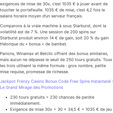
exigences de mise de 30x, c’est 1035 € à jouer avant de
toucher le portefeuille. 1035 € de mise, c’est 4,2 fois le
salaire horaire moyen d’un serveur français.
Comparons à la vraie machine à sous Starburst, dont la
volatilité est de 7 %. Une session de 200 spins sur
Starburst produit environ 14 € de gain, soit 20 % du gain
théorique du « bonus » de bambet.
Parions, Winamax et Betclic offrent des bonus similaires,
mais aucun ne dépasse le seuil de 250 tours gratuits. Tous
les trois utilisent la même formule : gros nombre, petite
mise requise, promesse de richesse.
Jackpot Frenzy Casino Bonus Code Free Spins Instantané :
Le Grand Mirage des Promotions
230 tours gratuits = 230 chances de perdre
immédiatement.
Exigence de mise 30x = 30 x 34,5 € = 1035 € de jeu