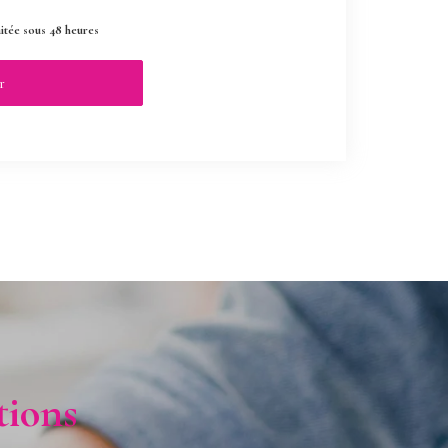
aitée sous 48 heures
ions​