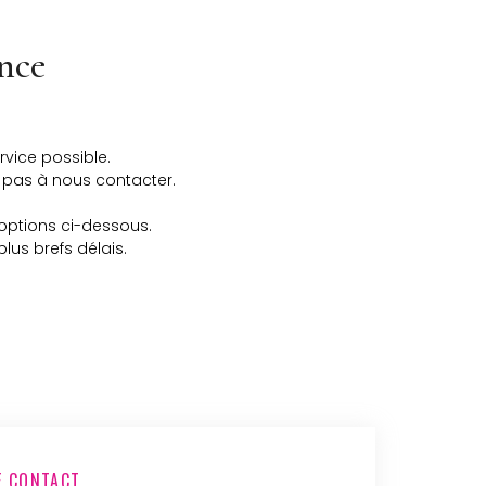
nce
vice possible.
 pas à nous contacter.
options ci-dessous.
us brefs délais.
E CONTACT