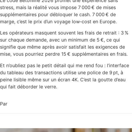
Le code Betonline 2026 promet une expérience sans
stress, mais la réalité vous impose 7 000 € de mises
supplémentaires pour débloquer le cash. 7 000 € de
marge, c’est le prix d’un voyage low‑cost en Europe.
Les opérateurs masquent souvent les frais de retrait : 3 %
sur chaque demande, avec un minimum de 5 €, ce qui
signifie que même après avoir satisfait les exigences de
mise, vous pourriez perdre 15 € supplémentaires en frais.
Et n’oubliez pas le petit détail qui me rend fou : l’interface
du tableau des transactions utilise une police de 9 pt, à
peine lisible même sur un écran 4K. C’est la goutte d’eau
qui fait déborder le verre.
Par