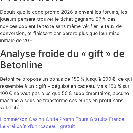
Depuis que le code promo 2026 a envahi les forums, les
joueurs pensent trouver le ticket gagnant. 57 % des
novices copient le texte sans même vérifier le taux de
conversion, et finissent par perdre plus que leur mise
initiale de 20 €.
Analyse froide du « gift » de
Betonline
Betonline propose un bonus de 150 % jusqu’à 300 €, ce qui
ressemble à un « gift » déguisé en cadeau. Mais 150 % sur
100 € ne vaut pas plus que 50 € supplémentaires, aucune
machine à sous ne transforme ces euros en profit sans
volatilité.
Hommerson Casino Code Promo Tours Gratuits France :
Le vrai coût d’un “cadeau” gratuit