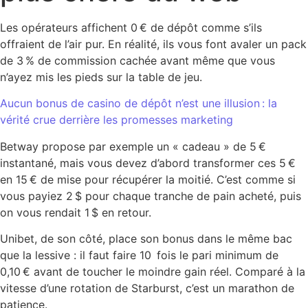
Les opérateurs affichent 0 € de dépôt comme s’ils
offraient de l’air pur. En réalité, ils vous font avaler un pack
de 3 % de commission cachée avant même que vous
n’ayez mis les pieds sur la table de jeu.
Aucun bonus de casino de dépôt n’est une illusion : la
vérité crue derrière les promesses marketing
Betway propose par exemple un « cadeau » de 5 €
instantané, mais vous devez d’abord transformer ces 5 €
en 15 € de mise pour récupérer la moitié. C’est comme si
vous payiez 2 $ pour chaque tranche de pain acheté, puis
on vous rendait 1 $ en retour.
Unibet, de son côté, place son bonus dans le même bac
que la lessive : il faut faire 10 fois le pari minimum de
0,10 € avant de toucher le moindre gain réel. Comparé à la
vitesse d’une rotation de Starburst, c’est un marathon de
patience.