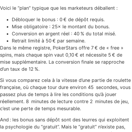
Voici le “plan” typique que les marketeurs déballent :
Débloquer le bonus : 0 € de dépôt requis.
Mise obligatoire : 25× le montant du bonus.
Conversion en argent réel : 40 % du total misé.
Retrait limité à 50 € par semaine.
Dans le même registre, PokerStars offre 7 € de « free »
spins, mais chaque spin vaut 0,10 € et nécessite 5 € de
mise supplémentaire. La conversion finale se rapproche
d’un taux de 12 %.
Si vous comparez cela à la vitesse d’une partie de roulette
française, où chaque tour dure environ 45 secondes, vous
passez plus de temps à lire les conditions qu’à jouer
réellement. 8 minutes de lecture contre 2 minutes de jeu,
c’est une perte de temps mesurable.
And : les bonus sans dépôt sont des leurres qui exploitent
la psychologie du “gratuit”. Mais le “gratuit” n’existe pas,