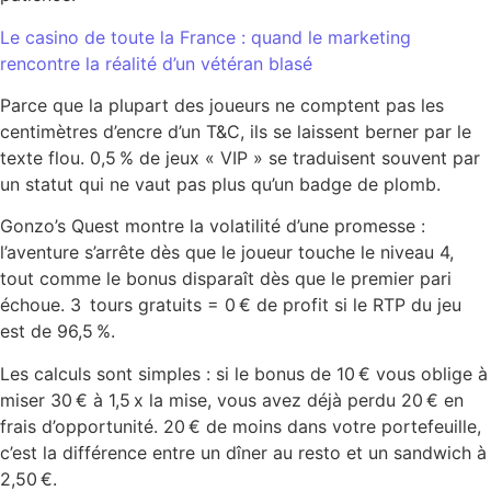
Le casino de toute la France : quand le marketing
rencontre la réalité d’un vétéran blasé
Parce que la plupart des joueurs ne comptent pas les
centimètres d’encre d’un T&C, ils se laissent berner par le
texte flou. 0,5 % de jeux « VIP » se traduisent souvent par
un statut qui ne vaut pas plus qu’un badge de plomb.
Gonzo’s Quest montre la volatilité d’une promesse :
l’aventure s’arrête dès que le joueur touche le niveau 4,
tout comme le bonus disparaît dès que le premier pari
échoue. 3 tours gratuits = 0 € de profit si le RTP du jeu
est de 96,5 %.
Les calculs sont simples : si le bonus de 10 € vous oblige à
miser 30 € à 1,5 x la mise, vous avez déjà perdu 20 € en
frais d’opportunité. 20 € de moins dans votre portefeuille,
c’est la différence entre un dîner au resto et un sandwich à
2,50 €.