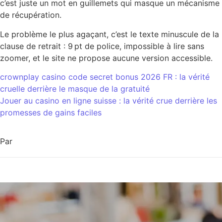
c’est juste un mot en guillemets qui masque un mécanisme
de récupération.
Le problème le plus agaçant, c’est le texte minuscule de la
clause de retrait : 9 pt de police, impossible à lire sans
zoomer, et le site ne propose aucune version accessible.
crownplay casino code secret bonus 2026 FR : la vérité
cruelle derrière le masque de la gratuité
Jouer au casino en ligne suisse : la vérité crue derrière les
promesses de gains faciles
Par