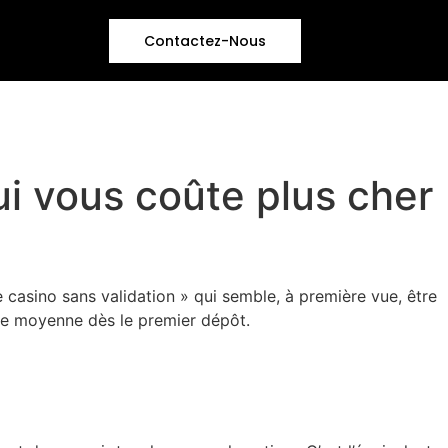
ui vous coûte plus cher
Contactez-Nous
ui vous coûte plus cher
e casino sans validation » qui semble, à première vue, être
erte moyenne dès le premier dépôt.