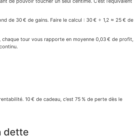
nt de pouvoir toucher un seul centime. C’est l’équivalent
 de 30 € de gains. Faire le calcul : 30 € ÷ 1,2 ≈ 25 € de
t, chaque tour vous rapporte en moyenne 0,03 € de profit,
continu.
ntabilité. 10 € de cadeau, c’est 75 % de perte dès le
n dette