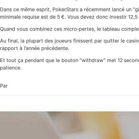
Dans ce même esprit, PokerStars a récemment lancé un “gift
minimale requise est de 5 €. Vous devez donc investir 12,
Quand vous combinez ces micro‑pertes, le tableau complet
Au final, la plupart des joueurs finissent par quitter le cas
rapport à l’année précédente.
Et tout ça pendant que le bouton “withdraw” met 12 seconde
patience.
Par