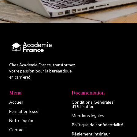
Chez Academie France, transformez
votre passion pour la bureautique
en carrière!
Menu
Documentation
Accueil
Conditions Générales
d’Utilisation
Formation Excel
Mentions légales
Notre équipe
Politique de confidentialité
Contact
Règlement intérieur