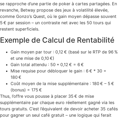
se rapproche d’une partie de poker à cartes partagées. En
revanche, Betway propose des jeux à volatilité élevée,
comme Gonzo’s Quest, où le gain moyen dépasse souvent
5 € par session – un contraste net avec les 50 tours qui
restent superficiels.
Exemple de Calcul de Rentabilité
Gain moyen par tour : 0,12 € (basé sur le RTP de 96 %
et une mise de 0,10 €)
Gain total attendu : 50 * 0,12 € = 6 €
Mise requise pour débloquer le gain : 6 € * 30 =
180 €
Coût moyen de la mise supplémentaire : 180 € – 5 €
(bonus) = 175 €
Thus, l’offre vous pousse à placer 35 € de mise
supplémentaire par chaque euro réellement gagné via les
tours gratuits. C’est l’équivalent de devoir acheter 35 cafés
pour gagner un seul café gratuit – une logique qui ferait