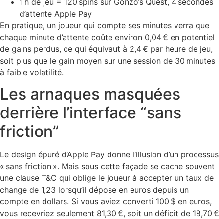
1 h de jeu = 120 spins sur Gonzo’s Quest, 4 secondes
d’attente Apple Pay
En pratique, un joueur qui compte ses minutes verra que
chaque minute d’attente coûte environ 0,04 € en potentiel
de gains perdus, ce qui équivaut à 2,4 € par heure de jeu,
soit plus que le gain moyen sur une session de 30 minutes
à faible volatilité.
Les arnaques masquées
derrière l’interface “sans
friction”
Le design épuré d’Apple Pay donne l’illusion d’un processus
« sans friction ». Mais sous cette façade se cache souvent
une clause T&C qui oblige le joueur à accepter un taux de
change de 1,23 lorsqu’il dépose en euros depuis un
compte en dollars. Si vous aviez converti 100 $ en euros,
vous recevriez seulement 81,30 €, soit un déficit de 18,70 €