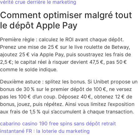
vérité crue derrière le marketing
Comment optimiser malgré tout
le dépôt Apple Pay
Première règle : calculez le ROI avant chaque dépôt.
Prenez une mise de 25 € sur le live roulette de Betway,
ajoutez 25 € via Apple Pay, puis soustrayez les frais de
2,5 €; le capital réel à risquer devient 47,5 €, pas 50 €
comme le solde indique.
Deuxième astuce : splitez les bonus. Si Unibet propose un
bonus de 30 % sur le premier dépôt de 100 €, ne versez
pas les 100 € d’un coup. Déposez 40 €, obtenez 12 € de
bonus, jouez, puis répétez. Ainsi vous limitez l’exposition
aux frais de 1,5 % qui s’accumulent à chaque transaction.
cabarino casino 190 free spins sans dépôt retrait
instantané FR : la loterie du marketing