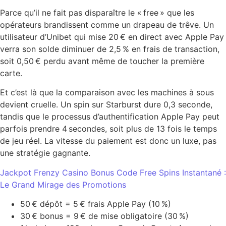
Parce qu’il ne fait pas disparaître le « free » que les
opérateurs brandissent comme un drapeau de trêve. Un
utilisateur d’Unibet qui mise 20 € en direct avec Apple Pay
verra son solde diminuer de 2,5 % en frais de transaction,
soit 0,50 € perdu avant même de toucher la première
carte.
Et c’est là que la comparaison avec les machines à sous
devient cruelle. Un spin sur Starburst dure 0,3 seconde,
tandis que le processus d’authentification Apple Pay peut
parfois prendre 4 secondes, soit plus de 13 fois le temps
de jeu réel. La vitesse du paiement est donc un luxe, pas
une stratégie gagnante.
Jackpot Frenzy Casino Bonus Code Free Spins Instantané :
Le Grand Mirage des Promotions
50 € dépôt = 5 € frais Apple Pay (10 %)
30 € bonus = 9 € de mise obligatoire (30 %)