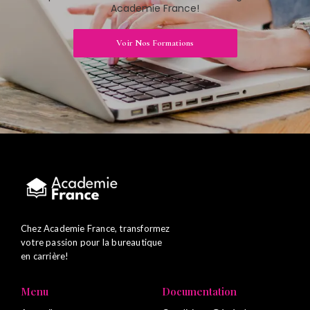
Academie France!
Voir Nos Formations
Chez Academie France, transformez
votre passion pour la bureautique
en carrière!
Menu
Documentation