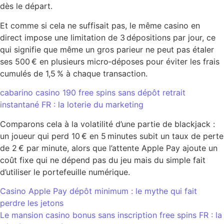
dès le départ.
Et comme si cela ne suffisait pas, le même casino en
direct impose une limitation de 3 dépositions par jour, ce
qui signifie que même un gros parieur ne peut pas étaler
ses 500 € en plusieurs micro‑déposes pour éviter les frais
cumulés de 1,5 % à chaque transaction.
cabarino casino 190 free spins sans dépôt retrait
instantané FR : la loterie du marketing
Comparons cela à la volatilité d’une partie de blackjack :
un joueur qui perd 10 € en 5 minutes subit un taux de perte
de 2 € par minute, alors que l’attente Apple Pay ajoute un
coût fixe qui ne dépend pas du jeu mais du simple fait
d’utiliser le portefeuille numérique.
Casino Apple Pay dépôt minimum : le mythe qui fait
perdre les jetons
Le mansion casino bonus sans inscription free spins FR : la