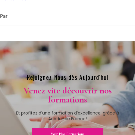
Par
Rejoignez-Nous dès Aujourd'hui​
Venez vite découvrir nos
formations​
Et profitez d'une formation d'excellence, grâce à
Academie France!
Voir Nos Formations