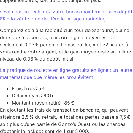
supplémentaires, soit 60 % de temps en plus.
seven casino réclamez votre bonus maintenant sans dépôt
FR – la vérité crue derrière le mirage marketing
Comparez cela à la rapidité d’un tour de Starburst, qui ne
dure que 5 secondes, mais où le gain moyen est de
seulement 0,03 € par spin. Le casino, lui, met 72 heures à
vous rendre votre argent, et le gain moyen reste au même
niveau de 0,03 % du dépôt initial.
La pratique de roulette en ligne gratuits en ligne : un leurre
mathématique que même les pros évitent
Frais fixes : 5 €
Délai moyen : 60 h
Montant moyen retiré : 85 €
En ajoutant les frais de transaction bancaire, qui peuvent
atteindre 2,5 % du retrait, le total des pertes passe à 7,5 €,
soit plus qu’une partie de Gonzo’s Quest où les chances
d’obtenir le jackpot sont de 1 sur 5 000.