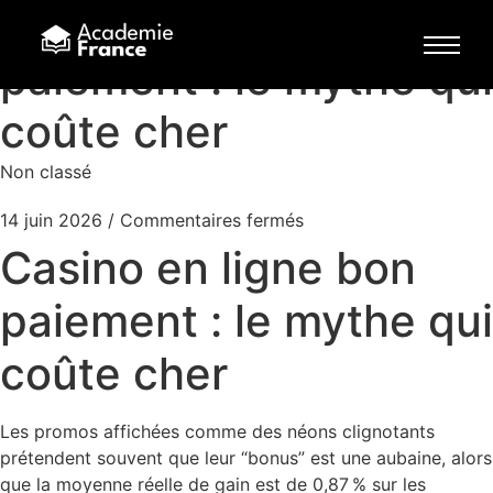
Casino en ligne bon
paiement : le mythe qui
coûte cher
Non classé
14 juin 2026
/
Commentaires fermés
Casino en ligne bon
paiement : le mythe qui
coûte cher
Les promos affichées comme des néons clignotants
prétendent souvent que leur “bonus” est une aubaine, alors
que la moyenne réelle de gain est de 0,87 % sur les