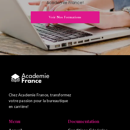
Academie France!
Voir Nos Formations
Chez Academie France, transformez
votre passion pour la bureautique
en carrière!
Menu
Documentation