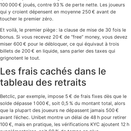
100 000 € joués, contre 93 % de perte nette. Les joueurs
qui y croient dépensent en moyenne 250 € avant de
toucher le premier zéro.
Et voilà, le premier piège : la clause de mise de 30 fois le
bonus. Si vous recevez 20 € de “free” money, vous devez
miser 600 € pour le débloquer, ce qui équivaut à trois
billets de 200 € en liquide, sans parler des taxes qui
grignotent le tout.
Les frais cachés dans le
tableau des retraits
Betclic, par exemple, impose 5 € de frais fixes dès que le
solde dépasse 1 000 €, soit 0,5 % du montant total, alors
que la plupart des joueurs ne dépassent jamais 500 €
avant l’échec. Unibet montre un délai de 48 h pour retirer
100 €, mais en pratique, les vérifications KYC ajoutent 12 h