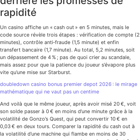
derrière les promesses de
rapidité
Un casino affiche un « cash out » en 5 minutes, mais le
code source révèle trois étapes : vérification de compte (2
minutes), contrôle anti‑fraude (1,5 minute) et enfin
transfert bancaire (1,7 minute). Au total, 5,2 minutes, soit
un dépassement de 4 % ; pas de quoi crier au scandale,
mais assez pour que la patience du joueur s’évapore plus
vite qu’une mise sur Starburst.
doubledown casino bonus premier depot 2026 : le mirage
mathématique qui ne vaut pas un centime
And voilà que le même joueur, après avoir misé 20 €, voit
son solde passer à 0 € en moins d’une minute grâce à la
volatilité de Gonzo’s Quest, qui peut convertir 10 € en
0,03 € en deux tours. Comparer la rapidité du cash out à
la volatilité d’une machine qui flambe en moins de 30