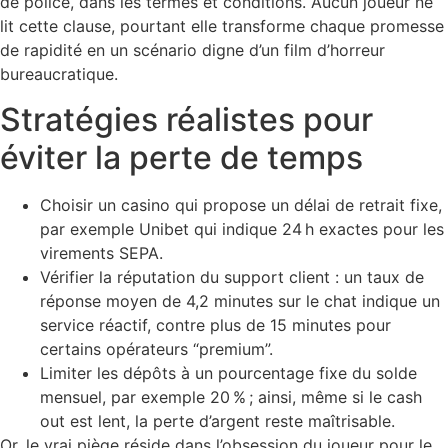
de police, dans les termes et conditions. Aucun joueur ne
lit cette clause, pourtant elle transforme chaque promesse
de rapidité en un scénario digne d’un film d’horreur
bureaucratique.
Stratégies réalistes pour
éviter la perte de temps
Choisir un casino qui propose un délai de retrait fixe,
par exemple Unibet qui indique 24 h exactes pour les
virements SEPA.
Vérifier la réputation du support client : un taux de
réponse moyen de 4,2 minutes sur le chat indique un
service réactif, contre plus de 15 minutes pour
certains opérateurs “premium”.
Limiter les dépôts à un pourcentage fixe du solde
mensuel, par exemple 20 % ; ainsi, même si le cash
out est lent, la perte d’argent reste maîtrisable.
Or, le vrai piège réside dans l’obsession du joueur pour le