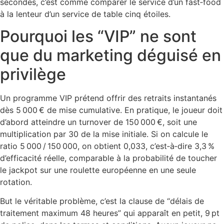
secondes, c’est comme comparer le service d’un fast‑food
à la lenteur d’un service de table cinq étoiles.
Pourquoi les “VIP” ne sont
que du marketing déguisé en
privilège
Un programme VIP prétend offrir des retraits instantanés
dès 5 000 € de mise cumulative. En pratique, le joueur doit
d’abord atteindre un turnover de 150 000 €, soit une
multiplication par 30 de la mise initiale. Si on calcule le
ratio 5 000 / 150 000, on obtient 0,033, c’est‑à‑dire 3,3 %
d’efficacité réelle, comparable à la probabilité de toucher
le jackpot sur une roulette européenne en une seule
rotation.
But le véritable problème, c’est la clause de “délais de
traitement maximum 48 heures” qui apparaît en petit, 9 pt