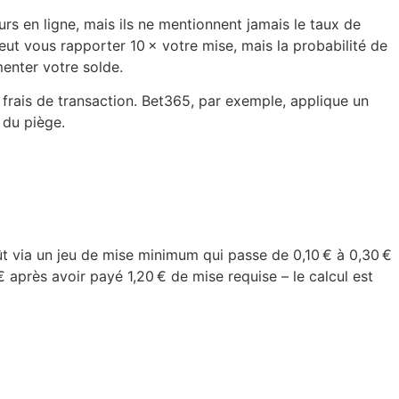
urs en ligne, mais ils ne mentionnent jamais le taux de
eut vous rapporter 10 × votre mise, mais la probabilité de
enter votre solde.
 frais de transaction. Bet365, par exemple, applique un
 du piège.
oût via un jeu de mise minimum qui passe de 0,10 € à 0,30 €
€ après avoir payé 1,20 € de mise requise – le calcul est