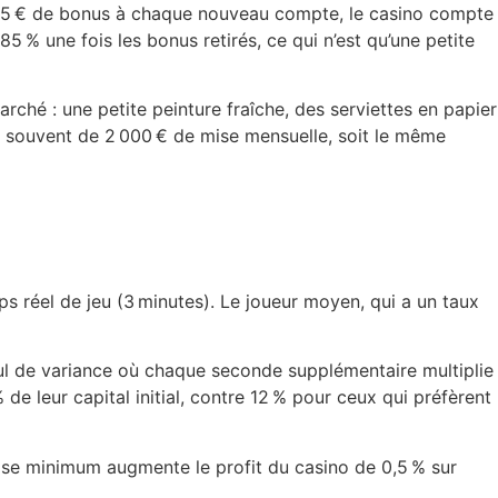
ez 5 € de bonus à chaque nouveau compte, le casino compte
 % une fois les bonus retirés, ce qui n’est qu’une petite
arché : une petite peinture fraîche, des serviettes en papier
est souvent de 2 000 € de mise mensuelle, soit le même
s réel de jeu (3 minutes). Le joueur moyen, qui a un taux
cul de variance où chaque seconde supplémentaire multiplie
de leur capital initial, contre 12 % pour ceux qui préfèrent
mise minimum augmente le profit du casino de 0,5 % sur