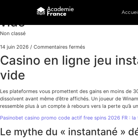
Casino en ligne jeu ins
Accuei
vide
Non classé
14 juin 2026
/
Commentaires fermés
Casino en ligne jeu ins
vide
Les plateformes vous promettent des gains en moins de 30 s
dissolvent avant même d’être affichés. Un joueur de Winama
ressemble plus à un compte à rebours vers la perte qu’à u
Pasinobet casino promo code actif free spins 2026 FR : la 
Le mythe du « instantané » d