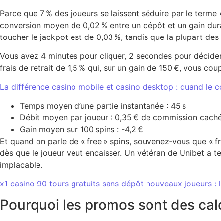
Parce que 7 % des joueurs se laissent séduire par le terme «
conversion moyen de 0,02 % entre un dépôt et un gain durab
toucher le jackpot est de 0,03 %, tandis que la plupart de
Vous avez 4 minutes pour cliquer, 2 secondes pour décider,
frais de retrait de 1,5 % qui, sur un gain de 150 €, vous 
La différence casino mobile et casino desktop : quand le 
Temps moyen d’une partie instantanée : 45 s
Débit moyen par joueur : 0,35 € de commission cach
Gain moyen sur 100 spins : -4,2 €
Et quand on parle de « free » spins, souvenez‑vous que « fr
dès que le joueur veut encaisser. Un vétéran de Unibet a te
implacable.
x1 casino 90 tours gratuits sans dépôt nouveaux joueurs : 
Pourquoi les promos sont des calc