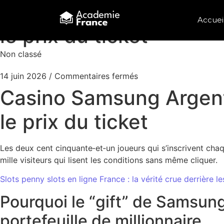
Casino Samsung Argent 
Accuei
le prix du ticket
Non classé
14 juin 2026
/
Commentaires fermés
Casino Samsung Argent 
le prix du ticket
Les deux cent cinquante‑et‑un joueurs qui s’inscrivent cha
mille visiteurs qui lisent les conditions sans même cliquer.
Slots penny slots en ligne France : la vérité crue derrière 
Pourquoi le “gift” de Samsun
portefeuille de millionnaire