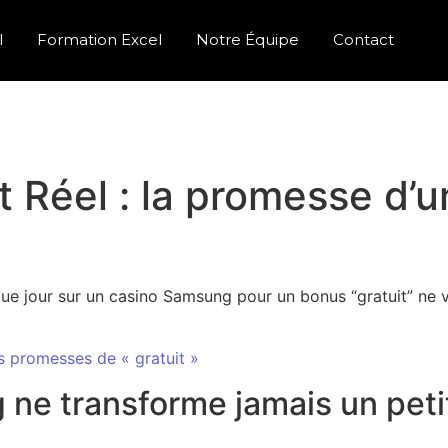
Réel : la promesse d’un
l
Formation Excel
Notre Équipe
Contact
Réel : la promesse d’un
que jour sur un casino Samsung pour un bonus “gratuit” ne 
les promesses de « gratuit »
g ne transforme jamais un pet