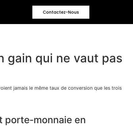
 gain qui ne vaut pas
Contactez-Nous
 gain qui ne vaut pas
voient jamais le même taux de conversion que les trois
it porte‑monnaie en