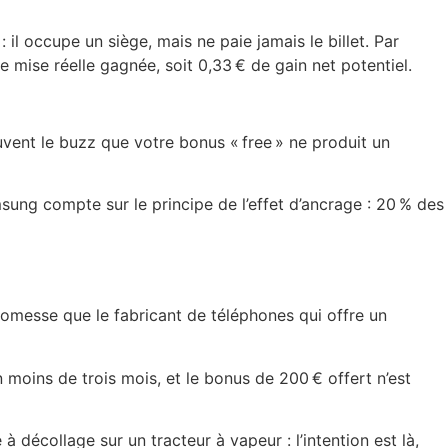
l occupe un siège, mais ne paie jamais le billet. Par
 mise réelle gagnée, soit 0,33 € de gain net potentiel.
uvent le buzz que votre bonus « free » ne produit un
ung compte sur le principe de l’effet d’ancrage : 20 % des
omesse que le fabricant de téléphones qui offre un
 moins de trois mois, et le bonus de 200 € offert n’est
 décollage sur un tracteur à vapeur : l’intention est là,