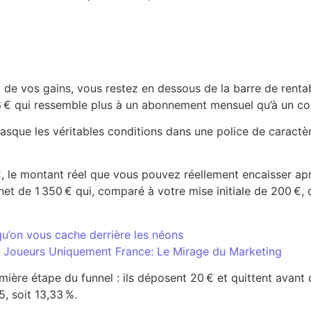
e vos gains, vous restez en dessous de la barre de rentabi
6 € qui ressemble plus à un abonnement mensuel qu’à un c
sque les véritables conditions dans une police de caractère 
, le montant réel que vous pouvez réellement encaisser aprè
n net de 1 350 € qui, comparé à votre mise initiale de 200 
 qu’on vous cache derrière les néons
 Joueurs Uniquement France: Le Mirage du Marketing
mière étape du funnel : ils déposent 20 € et quittent avant d
, soit 13,33 %.