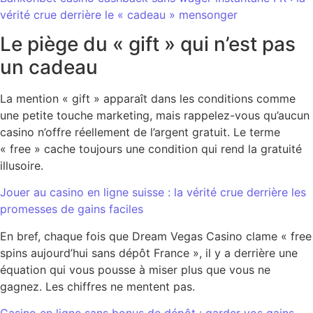
vérité crue derrière le « cadeau » mensonger
Le piège du « gift » qui n’est pas
un cadeau
La mention « gift » apparaît dans les conditions comme
une petite touche marketing, mais rappelez-vous qu’aucun
casino n’offre réellement de l’argent gratuit. Le terme
« free » cache toujours une condition qui rend la gratuité
illusoire.
Jouer au casino en ligne suisse : la vérité crue derrière les
promesses de gains faciles
En bref, chaque fois que Dream Vegas Casino clame « free
spins aujourd’hui sans dépôt France », il y a derrière une
équation qui vous pousse à miser plus que vous ne
gagnez. Les chiffres ne mentent pas.