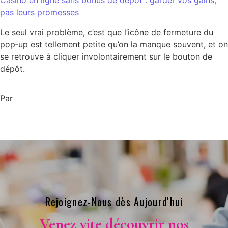
Casino en ligne sans bonus de dépôt : garder vos gains,
pas leurs promesses
Le seul vrai problème, c’est que l’icône de fermeture du
pop‑up est tellement petite qu’on la manque souvent, et on
se retrouve à cliquer involontairement sur le bouton de
dépôt.
Par
Rejoignez-Nous dès Aujourd'hui​
Venez vite découvrir nos