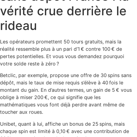
vérité crue derrière le
rideau
Les opérateurs promettent 50 tours gratuits, mais la
réalité ressemble plus à un pari d’1 € contre 100 € de
pertes potentielles. Et vous vous demandez pourquoi
votre solde reste à zéro ?
Betclic, par exemple, propose une offre de 30 spins sans
dépôt, mais le taux de mise requis s’élève à 40 fois le
montant du gain. En d’autres termes, un gain de 5 € vous
oblige à miser 200 €, ce qui signifie que les
mathématiques vous font déjà perdre avant même de
toucher aux roues.
Unibet, quant à lui, affiche un bonus de 25 spins, mais
chaque spin est limité à 0,10 € avec une contribution de