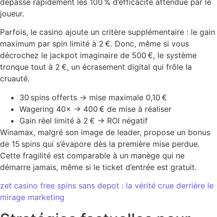
dépasse rapidement les 100 % d’efficacité attendue par le
joueur.
Parfois, le casino ajoute un critère supplémentaire : le gain
maximum par spin limité à 2 €. Donc, même si vous
décrochez le jackpot imaginaire de 500 €, le système
tronque tout à 2 €, un écrasement digital qui frôle la
cruauté.
30 spins offerts → mise maximale 0,10 €
Wagering 40× → 400 € de mise à réaliser
Gain réel limité à 2 € → ROI négatif
Winamax, malgré son image de leader, propose un bonus
de 15 spins qui s’évapore dès la première mise perdue.
Cette fragilité est comparable à un manège qui ne
démarre jamais, même si le ticket d’entrée est gratuit.
zet casino free spins sans depot : la vérité crue derrière le
mirage marketing