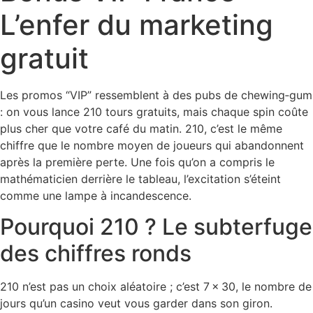
L’enfer du marketing
gratuit
Les promos “VIP” ressemblent à des pubs de chewing‑gum
: on vous lance 210 tours gratuits, mais chaque spin coûte
plus cher que votre café du matin. 210, c’est le même
chiffre que le nombre moyen de joueurs qui abandonnent
après la première perte. Une fois qu’on a compris le
mathématicien derrière le tableau, l’excitation s’éteint
comme une lampe à incandescence.
Pourquoi 210 ? Le subterfuge
des chiffres ronds
210 n’est pas un choix aléatoire ; c’est 7 × 30, le nombre de
jours qu’un casino veut vous garder dans son giron.