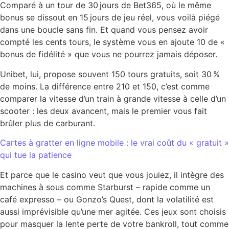
Comparé à un tour de 30 jours de Bet365, où le même
bonus se dissout en 15 jours de jeu réel, vous voilà piégé
dans une boucle sans fin. Et quand vous pensez avoir
compté les cents tours, le système vous en ajoute 10 de «
bonus de fidélité » que vous ne pourrez jamais déposer.
Unibet, lui, propose souvent 150 tours gratuits, soit 30 %
de moins. La différence entre 210 et 150, c’est comme
comparer la vitesse d’un train à grande vitesse à celle d’un
scooter : les deux avancent, mais le premier vous fait
brûler plus de carburant.
Cartes à gratter en ligne mobile : le vrai coût du « gratuit »
qui tue la patience
Et parce que le casino veut que vous jouiez, il intègre des
machines à sous comme Starburst – rapide comme un
café expresso – ou Gonzo’s Quest, dont la volatilité est
aussi imprévisible qu’une mer agitée. Ces jeux sont choisis
pour masquer la lente perte de votre bankroll, tout comme