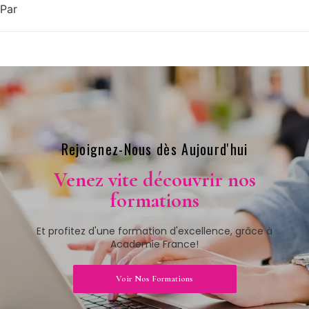
Par
Rejoignez-Nous dès Aujourd'hui​
Venez vite découvrir nos
formations​
Et profitez d'une formation d'excellence, grâce à
Academie France!
Voir Nos Formations