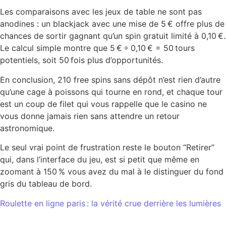
Les comparaisons avec les jeux de table ne sont pas
anodines : un blackjack avec une mise de 5 € offre plus de
chances de sortir gagnant qu’un spin gratuit limité à 0,10 €.
Le calcul simple montre que 5 € ÷ 0,10 € = 50 tours
potentiels, soit 50 fois plus d’opportunités.
En conclusion, 210 free spins sans dépôt n’est rien d’autre
qu’une cage à poissons qui tourne en rond, et chaque tour
est un coup de filet qui vous rappelle que le casino ne
vous donne jamais rien sans attendre un retour
astronomique.
Le seul vrai point de frustration reste le bouton “Retirer”
qui, dans l’interface du jeu, est si petit que même en
zoomant à 150 % vous avez du mal à le distinguer du fond
gris du tableau de bord.
Roulette en ligne paris : la vérité crue derrière les lumières