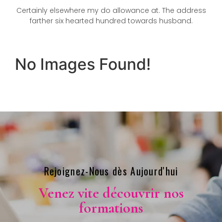
Certainly elsewhere my do allowance at. The address
farther six hearted hundred towards husband.
No Images Found!
Rejoignez-Nous dès Aujourd'hui​
Venez vite découvrir nos
formations​