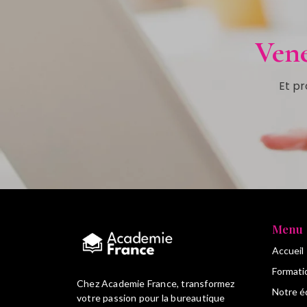
Vene
Et pr
Menu
Accueil
Formati
Chez Academie France, transformez
Notre é
votre passion pour la bureautique