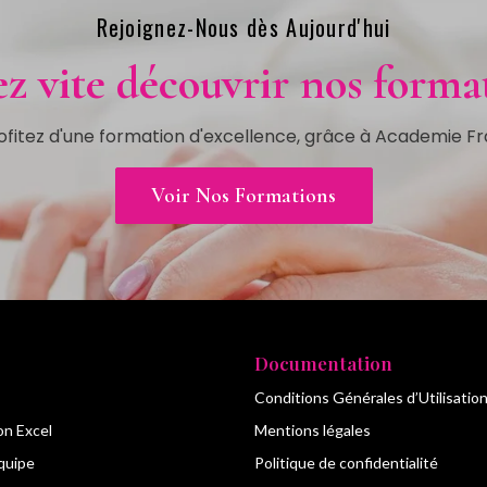
Rejoignez-Nous dès Aujourd'hui​
z vite découvrir nos format
ofitez d'une formation d'excellence, grâce à Academie F
Voir Nos Formations
Documentation
Conditions Générales d’Utilisatio
on Excel
Mentions légales
quipe
Politique de confidentialité