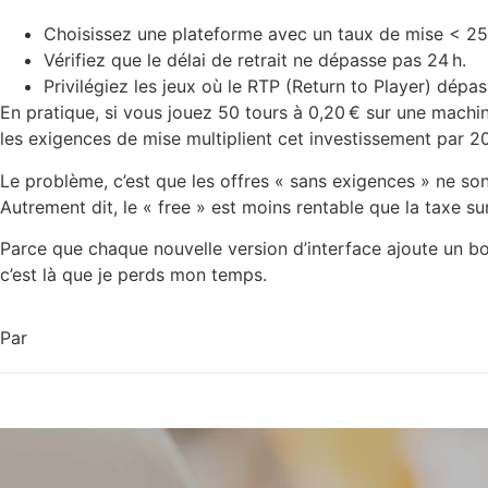
Choisissez une plateforme avec un taux de mise < 25
Vérifiez que le délai de retrait ne dépasse pas 24 h.
Privilégiez les jeux où le RTP (Return to Player) dépa
En pratique, si vous jouez 50 tours à 0,20 € sur une mach
les exigences de mise multiplient cet investissement par 2
Le problème, c’est que les offres « sans exigences » ne so
Autrement dit, le « free » est moins rentable que la taxe sur
Parce que chaque nouvelle version d’interface ajoute un bo
c’est là que je perds mon temps.
Par