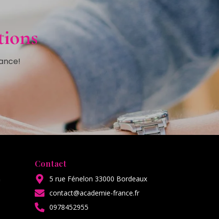
ions​
rance!
Contact
5 rue Fénelon 33000 Bordeaux
n
contact@academie-france.fr
0978452955