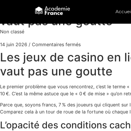
Les jeux de casino en l
Accuei
vaut pas une goutte
Non classé
14 juin 2026
/
Commentaires fermés
Les jeux de casino en l
vaut pas une goutte
Le premier problème que vous rencontrez, c’est le terme 
10 €. C’est la même astuce que le « 0 € de mise » qu’on ret
Parce que, soyons francs, 7 % des joueurs qui cliquent sur
Comparez cela à un tour de roue de la fortune où chaque la
L’opacité des conditions cach