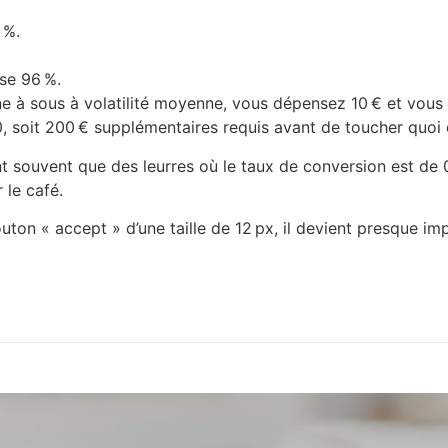
 %.
sse 96 %.
ine à sous à volatilité moyenne, vous dépensez 10 € et vou
0, soit 200 € supplémentaires requis avant de toucher quoi 
nt souvent que des leurres où le taux de conversion est de 
 le café.
uton « accept » d’une taille de 12 px, il devient presque i