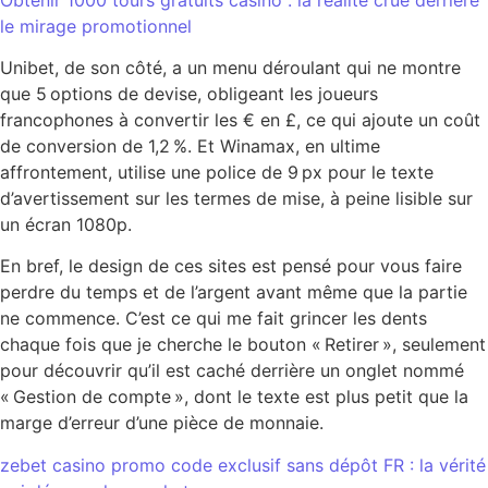
le mirage promotionnel
Unibet, de son côté, a un menu déroulant qui ne montre
que 5 options de devise, obligeant les joueurs
francophones à convertir les € en £, ce qui ajoute un coût
de conversion de 1,2 %. Et Winamax, en ultime
affrontement, utilise une police de 9 px pour le texte
d’avertissement sur les termes de mise, à peine lisible sur
un écran 1080p.
En bref, le design de ces sites est pensé pour vous faire
perdre du temps et de l’argent avant même que la partie
ne commence. C’est ce qui me fait grincer les dents
chaque fois que je cherche le bouton « Retirer », seulement
pour découvrir qu’il est caché derrière un onglet nommé
« Gestion de compte », dont le texte est plus petit que la
marge d’erreur d’une pièce de monnaie.
zebet casino promo code exclusif sans dépôt FR : la vérité