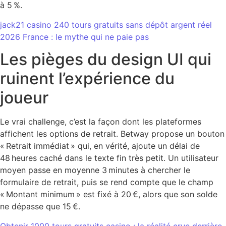
à 5 %.
jack21 casino 240 tours gratuits sans dépôt argent réel
2026 France : le mythe qui ne paie pas
Les pièges du design UI qui
ruinent l’expérience du
joueur
Le vrai challenge, c’est la façon dont les plateformes
affichent les options de retrait. Betway propose un bouton
« Retrait immédiat » qui, en vérité, ajoute un délai de
48 heures caché dans le texte fin très petit. Un utilisateur
moyen passe en moyenne 3 minutes à chercher le
formulaire de retrait, puis se rend compte que le champ
« Montant minimum » est fixé à 20 €, alors que son solde
ne dépasse que 15 €.
Obtenir 1000 tours gratuits casino : la réalité crue derrière