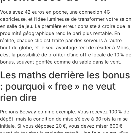
Vous avez 42 euros en poche, une connexion 4G
capricieuse, et l’idée lumineuse de transformer votre salon
en salle de jeu. La première erreur consiste à croire que la
proximité géographique rend le pari plus rentable. En
réalité, chaque clic est traité par des serveurs à l’autre
bout du globe, et le seul avantage réel de résider à Mons,
c’est la possibilité de profiter d’une offre locale de 10 % de
bonus, souvent gonflée comme du sable dans le vent.
Les maths derrière les bonus
: pourquoi « free » ne veut
rien dire
Prenons Betway comme exemple. Vous recevez 100 % de
dépôt, mais la condition de mise s’élève à 30 fois la mise
initiale. Si vous déposez 20 €, vous devez miser 600 €