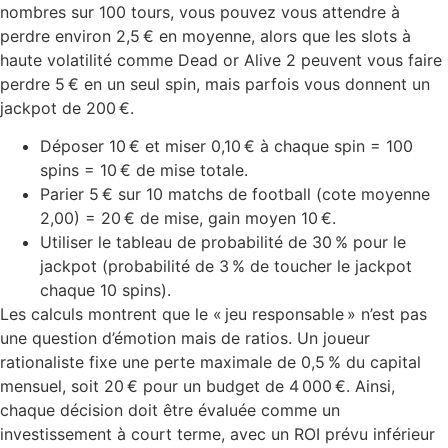
nombres sur 100 tours, vous pouvez vous attendre à
perdre environ 2,5 € en moyenne, alors que les slots à
haute volatilité comme Dead or Alive 2 peuvent vous faire
perdre 5 € en un seul spin, mais parfois vous donnent un
jackpot de 200 €.
Déposer 10 € et miser 0,10 € à chaque spin = 100
spins = 10 € de mise totale.
Parier 5 € sur 10 matchs de football (cote moyenne
2,00) = 20 € de mise, gain moyen 10 €.
Utiliser le tableau de probabilité de 30 % pour le
jackpot (probabilité de 3 % de toucher le jackpot
chaque 10 spins).
Les calculs montrent que le « jeu responsable » n’est pas
une question d’émotion mais de ratios. Un joueur
rationaliste fixe une perte maximale de 0,5 % du capital
mensuel, soit 20 € pour un budget de 4 000 €. Ainsi,
chaque décision doit être évaluée comme un
investissement à court terme, avec un ROI prévu inférieur