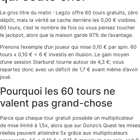
Le gros titre du matin : Legzo offre 60 tours gratuits, zéro
dépôt, mais la vérité se cache derrière les 0,00 € visibles.
60 tours, c’est le nombre de fois où vous pensez toucher
le jackpot, alors que la maison garde 97% de l’avantage.
Prenons l’exemple d’un joueur qui mise 0,10 € par spin. 60
tours x 0,10 € = 6 € investis en illusion. Le gain moyen
d’une session Starburst tourne autour de 4,3 €; vous
repartez donc avec un déficit de 1,7 € avant même d’avoir
joué.
Pourquoi les 60 tours ne
valent pas grand-chose
Parce que chaque tour gratuit possède un multiplicateur
de mise limité à 1,5x, alors que sur Gonzo’s Quest les mises
réelles peuvent atteindre 5x grâce aux multiplicateurs