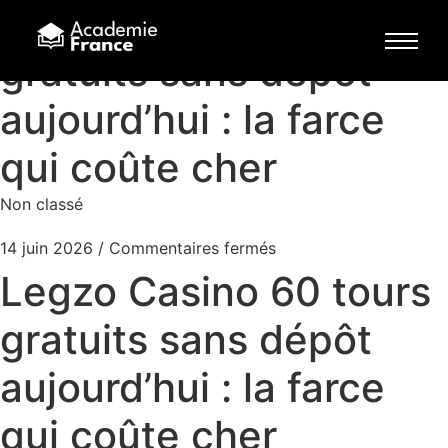
Legzo Casino 60 tours
gratuits sans dépôt
aujourd’hui : la farce
qui coûte cher
Non classé
14 juin 2026
/
Commentaires fermés
Legzo Casino 60 tours
gratuits sans dépôt
aujourd’hui : la farce
qui coûte cher