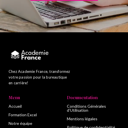
Chez Academie France, transformez
votre passion pour la bureautique
en carrière!
Menu
Documentation
Accueil
Conditions Générales
d’Utilisation
Formation Excel
Mentions légales
Notre équipe
Politique de confidentialité