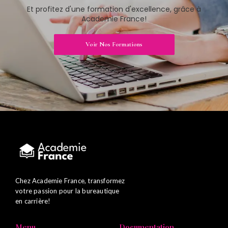
Et profitez d'une formation d'excellence, grâce à
Academie France!
Voir Nos Formations
Chez Academie France, transformez
votre passion pour la bureautique
en carrière!
Menu
Documentation