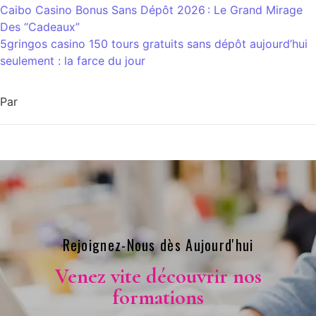
Caibo Casino Bonus Sans Dépôt 2026 : Le Grand Mirage
Des “Cadeaux”
5gringos casino 150 tours gratuits sans dépôt aujourd’hui
seulement : la farce du jour
Par
Rejoignez-Nous dès Aujourd'hui​
Venez vite découvrir nos
formations​