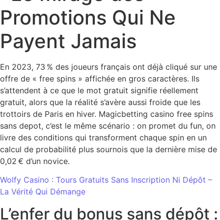
Promotions Qui Ne
Payent Jamais
En 2023, 73 % des joueurs français ont déjà cliqué sur une
offre de « free spins » affichée en gros caractères. Ils
s’attendent à ce que le mot gratuit signifie réellement
gratuit, alors que la réalité s’avère aussi froide que les
trottoirs de Paris en hiver. Magicbetting casino free spins
sans depot, c’est le même scénario : on promet du fun, on
livre des conditions qui transforment chaque spin en un
calcul de probabilité plus sournois que la dernière mise de
0,02 € d’un novice.
Wolfy Casino : Tours Gratuits Sans Inscription Ni Dépôt –
La Vérité Qui Démange
L’enfer du bonus sans dépôt :