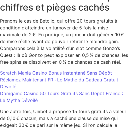
chiffres et pièges cachés
Prenons le cas de Betclic, qui offre 20 tours gratuits à
condition d’atteindre un turnover de 5 fois la mise
maximale de 2 €. En pratique, un joueur doit générer 10 €
de mise réelle avant de pouvoir retirer le moindre gain.
Comparons cela à la volatilité d’un slot comme Gonzo’s
Quest : là où Gonzo peut exploser en 0,5 % de chances, les
free spins se dissolvent en 0 % de chances de cash réel.
Scratch Mania Casino Bonus Instantané Sans Dépôt
Réclamez Maintenant FR : Le Mythe du Cadeau Gratuit
Dévoilé
Domgame Casino 50 Tours Gratuits Sans Dépôt France :
Le Mythe Dévoilé
Une autre fois, Unibet a proposé 15 tours gratuits à valeur
de 0,10 € chacun, mais a caché une clause de mise qui
exigeait 30 € de pari sur le même jeu. Si l’on calcule le