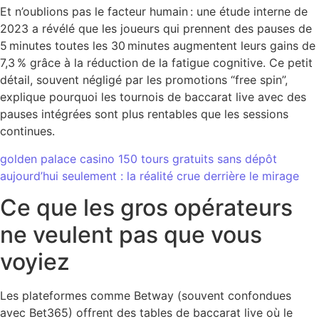
Et n’oublions pas le facteur humain : une étude interne de
2023 a révélé que les joueurs qui prennent des pauses de
5 minutes toutes les 30 minutes augmentent leurs gains de
7,3 % grâce à la réduction de la fatigue cognitive. Ce petit
détail, souvent négligé par les promotions “free spin”,
explique pourquoi les tournois de baccarat live avec des
pauses intégrées sont plus rentables que les sessions
continues.
golden palace casino 150 tours gratuits sans dépôt
aujourd’hui seulement : la réalité crue derrière le mirage
Ce que les gros opérateurs
ne veulent pas que vous
voyiez
Les plateformes comme Betway (souvent confondues
avec Bet365) offrent des tables de baccarat live où le