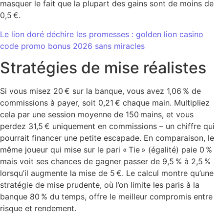
masquer le fait que la plupart des gains sont de moins de
0,5 €.
Le lion doré déchire les promesses : golden lion casino
code promo bonus 2026 sans miracles
Stratégies de mise réalistes
Si vous misez 20 € sur la banque, vous avez 1,06 % de
commissions à payer, soit 0,21 € chaque main. Multipliez
cela par une session moyenne de 150 mains, et vous
perdez 31,5 € uniquement en commissions – un chiffre qui
pourrait financer une petite escapade. En comparaison, le
même joueur qui mise sur le pari « Tie » (égalité) paie 0 %
mais voit ses chances de gagner passer de 9,5 % à 2,5 %
lorsqu’il augmente la mise de 5 €. Le calcul montre qu’une
stratégie de mise prudente, où l’on limite les paris à la
banque 80 % du temps, offre le meilleur compromis entre
risque et rendement.