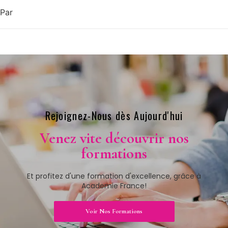
Par
Rejoignez-Nous dès Aujourd'hui​
Venez vite découvrir nos
formations​
Et profitez d'une formation d'excellence, grâce à
Academie France!
Voir Nos Formations