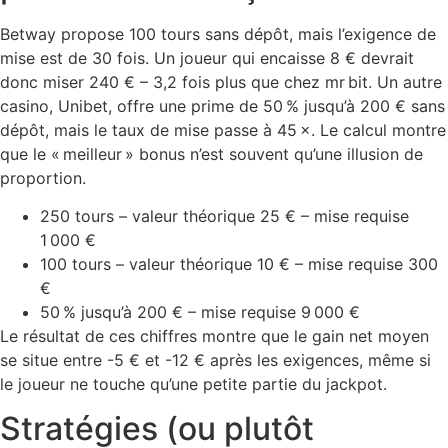
Betway propose 100 tours sans dépôt, mais l’exigence de
mise est de 30 fois. Un joueur qui encaisse 8 € devrait
donc miser 240 € – 3,2 fois plus que chez mr bit. Un autre
casino, Unibet, offre une prime de 50 % jusqu’à 200 € sans
dépôt, mais le taux de mise passe à 45 ×. Le calcul montre
que le « meilleur » bonus n’est souvent qu’une illusion de
proportion.
250 tours – valeur théorique 25 € – mise requise
1 000 €
100 tours – valeur théorique 10 € – mise requise 300
€
50 % jusqu’à 200 € – mise requise 9 000 €
Le résultat de ces chiffres montre que le gain net moyen
se situe entre -5 € et -12 € après les exigences, même si
le joueur ne touche qu’une petite partie du jackpot.
Stratégies (ou plutôt