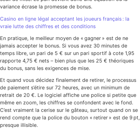
variance écrase la promesse de bonus.
Casino en ligne légal acceptant les joueurs français : la
vraie lutte des chiffres et des conditions
En pratique, le meilleur moyen de « gagner » est de ne
jamais accepter le bonus. Si vous avez 30 minutes de
temps libre, un pari de 5 € sur un pari sportif à cote 1,95
rapporte 4,75 € nets – bien plus que les 25 € théoriques
du bonus, sans les exigences de mise.
Et quand vous décidez finalement de retirer, le processus
de paiement s’étire sur 72 heures, avec un minimum de
retrait de 20 €. Le logiciel affiche une police si petite que
même en zoom, les chiffres se confondent avec le fond.
C’est vraiment la cerise sur le gâteau, surtout quand on se
rend compte que la police du bouton « retirer » est de 9 pt,
presque illisible.