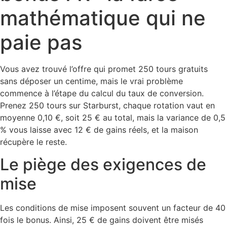
mathématique qui ne
paie pas
Vous avez trouvé l’offre qui promet 250 tours gratuits
sans déposer un centime, mais le vrai problème
commence à l’étape du calcul du taux de conversion.
Prenez 250 tours sur Starburst, chaque rotation vaut en
moyenne 0,10 €, soit 25 € au total, mais la variance de 0,5
% vous laisse avec 12 € de gains réels, et la maison
récupère le reste.
Le piège des exigences de
mise
Les conditions de mise imposent souvent un facteur de 40
fois le bonus. Ainsi, 25 € de gains doivent être misés