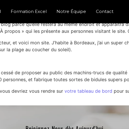
l
Formation Excel
Notre Équipe
Contact
e blog parce qu’elle restera au même endroit et apparaîtra d
propos » qui les présente aux personnes visitant le site.
eur, et voici mon site. J’habite à Bordeaux, j’ai un super chi
ur la plage au coucher du soleil).
’a cessé de proposer au public des machins-trucs de qualit
0 personnes, et fabrique toutes sortes de bidules supers
, vous devriez vous rendre sur
votre tableau de bord
pour su
Rejoignez-Nous dès Aujourd'hui​