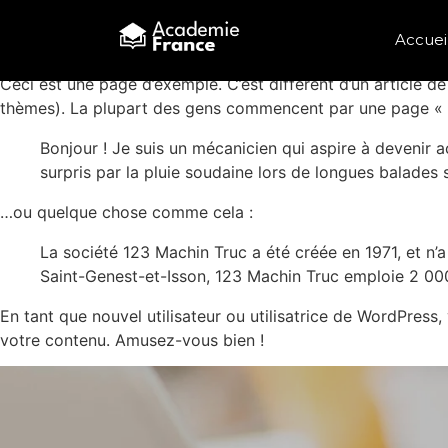
Page d’exemple
Accuei
Ceci est une page d’exemple. C’est différent d’un article d
thèmes). La plupart des gens commencent par une page « À 
Bonjour ! Je suis un mécanicien qui aspire à devenir act
surpris par la pluie soudaine lors de longues balades s
…ou quelque chose comme cela :
La société 123 Machin Truc a été créée en 1971, et n
Saint-Genest-et-Isson, 123 Machin Truc emploie 2 00
En tant que nouvel utilisateur ou utilisatrice de WordPress
votre contenu. Amusez-vous bien !