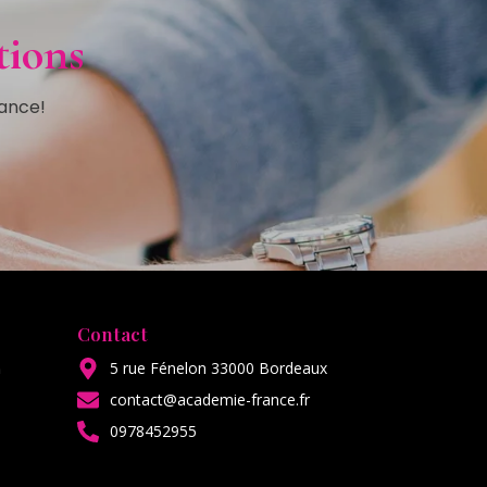
ions​
rance!
Contact
5 rue Fénelon 33000 Bordeaux
n
contact@academie-france.fr
0978452955