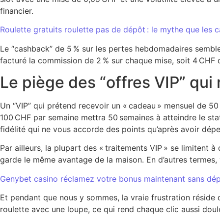
financier.
Roulette gratuits roulette pas de dépôt : le mythe que les 
Le “cashback” de 5 % sur les pertes hebdomadaires semble 
facturé la commission de 2 % sur chaque mise, soit 4 CHF 
Le piège des “offres VIP” qui 
Un “VIP” qui prétend recevoir un « cadeau » mensuel de 50 
100 CHF par semaine mettra 50 semaines à atteindre le statu
fidélité qui ne vous accorde des points qu’après avoir dépe
Par ailleurs, la plupart des « traitements VIP » se limiten
garde le même avantage de la maison. En d’autres termes, 
Genybet casino réclamez votre bonus maintenant sans dépô
Et pendant que nous y sommes, la vraie frustration réside da
roulette avec une loupe, ce qui rend chaque clic aussi doul