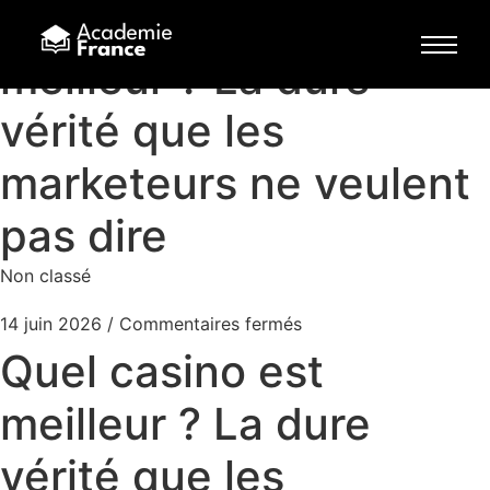
Quel casino est
meilleur ? La dure
vérité que les
marketeurs ne veulent
pas dire
Non classé
14 juin 2026
/
Commentaires fermés
Quel casino est
meilleur ? La dure
vérité que les