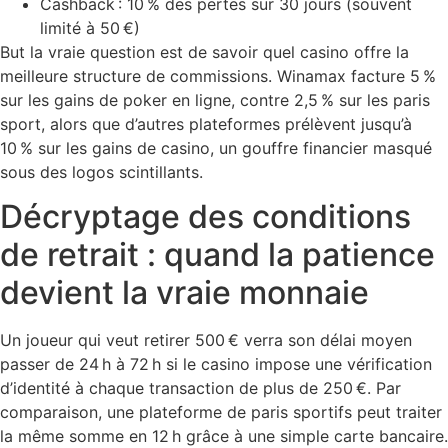
Cashback : 10 % des pertes sur 30 jours (souvent
limité à 50 €)
But la vraie question est de savoir quel casino offre la
meilleure structure de commissions. Winamax facture 5 %
sur les gains de poker en ligne, contre 2,5 % sur les paris
sport, alors que d’autres plateformes prélèvent jusqu’à
10 % sur les gains de casino, un gouffre financier masqué
sous des logos scintillants.
Décryptage des conditions
de retrait : quand la patience
devient la vraie monnaie
Un joueur qui veut retirer 500 € verra son délai moyen
passer de 24 h à 72 h si le casino impose une vérification
d’identité à chaque transaction de plus de 250 €. Par
comparaison, une plateforme de paris sportifs peut traiter
la même somme en 12 h grâce à une simple carte bancaire.