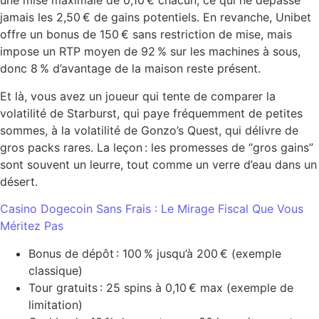
une mise maximale de 0,10 € chacun, ce qui ne dépasse
jamais les 2,50 € de gains potentiels. En revanche, Unibet
offre un bonus de 150 € sans restriction de mise, mais
impose un RTP moyen de 92 % sur les machines à sous,
donc 8 % d’avantage de la maison reste présent.
Et là, vous avez un joueur qui tente de comparer la
volatilité de Starburst, qui paye fréquemment de petites
sommes, à la volatilité de Gonzo’s Quest, qui délivre de
gros packs rares. La leçon : les promesses de “gros gains”
sont souvent un leurre, tout comme un verre d’eau dans un
désert.
Casino Dogecoin Sans Frais : Le Mirage Fiscal Que Vous
Méritez Pas
Bonus de dépôt : 100 % jusqu’à 200 € (exemple
classique)
Tour gratuits : 25 spins à 0,10 € max (exemple de
limitation)