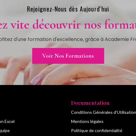
Rejoignez-Nous dès Aujourd'hui​
z vite découvrir nos format
ofitez d'une formation d'excellence, grâce à Academie F
Voir Nos Formations
Documentation
Conditions Générales d’Utilisatio
on Excel
Mentions légales
quipe
Politique de confidentialité