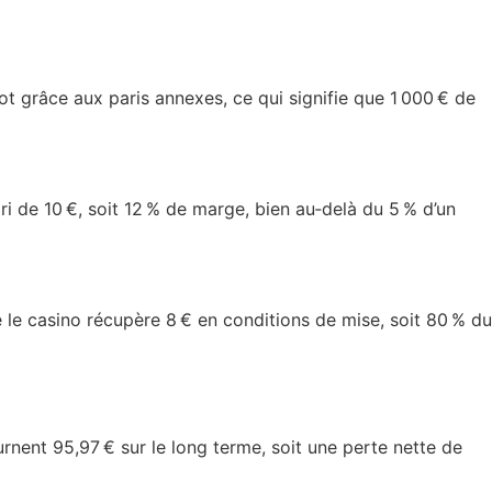
t grâce aux paris annexes, ce qui signifie que 1 000 € de
i de 10 €, soit 12 % de marge, bien au‑delà du 5 % d’un
 le casino récupère 8 € en conditions de mise, soit 80 % du
nent 95,97 € sur le long terme, soit une perte nette de