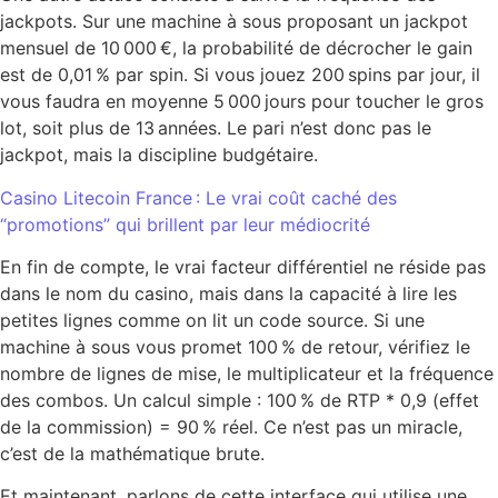
jackpots. Sur une machine à sous proposant un jackpot
mensuel de 10 000 €, la probabilité de décrocher le gain
est de 0,01 % par spin. Si vous jouez 200 spins par jour, il
vous faudra en moyenne 5 000 jours pour toucher le gros
lot, soit plus de 13 années. Le pari n’est donc pas le
jackpot, mais la discipline budgétaire.
Casino Litecoin France : Le vrai coût caché des
“promotions” qui brillent par leur médiocrité
En fin de compte, le vrai facteur différentiel ne réside pas
dans le nom du casino, mais dans la capacité à lire les
petites lignes comme on lit un code source. Si une
machine à sous vous promet 100 % de retour, vérifiez le
nombre de lignes de mise, le multiplicateur et la fréquence
des combos. Un calcul simple : 100 % de RTP * 0,9 (effet
de la commission) = 90 % réel. Ce n’est pas un miracle,
c’est de la mathématique brute.
Et maintenant, parlons de cette interface qui utilise une