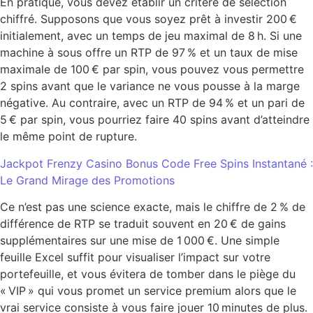
En pratique, vous devez établir un critère de sélection
chiffré. Supposons que vous soyez prêt à investir 200 €
initialement, avec un temps de jeu maximal de 8 h. Si une
machine à sous offre un RTP de 97 % et un taux de mise
maximale de 100 € par spin, vous pouvez vous permettre
2 spins avant que le variance ne vous pousse à la marge
négative. Au contraire, avec un RTP de 94 % et un pari de
5 € par spin, vous pourriez faire 40 spins avant d’atteindre
le même point de rupture.
Jackpot Frenzy Casino Bonus Code Free Spins Instantané :
Le Grand Mirage des Promotions
Ce n’est pas une science exacte, mais le chiffre de 2 % de
différence de RTP se traduit souvent en 20 € de gains
supplémentaires sur une mise de 1 000 €. Une simple
feuille Excel suffit pour visualiser l’impact sur votre
portefeuille, et vous évitera de tomber dans le piège du
« VIP » qui vous promet un service premium alors que le
vrai service consiste à vous faire jouer 10 minutes de plus.