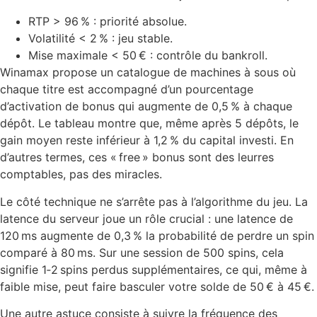
RTP > 96 % : priorité absolue.
Volatilité < 2 % : jeu stable.
Mise maximale < 50 € : contrôle du bankroll.
Winamax propose un catalogue de machines à sous où
chaque titre est accompagné d’un pourcentage
d’activation de bonus qui augmente de 0,5 % à chaque
dépôt. Le tableau montre que, même après 5 dépôts, le
gain moyen reste inférieur à 1,2 % du capital investi. En
d’autres termes, ces « free » bonus sont des leurres
comptables, pas des miracles.
Le côté technique ne s’arrête pas à l’algorithme du jeu. La
latence du serveur joue un rôle crucial : une latence de
120 ms augmente de 0,3 % la probabilité de perdre un spin
comparé à 80 ms. Sur une session de 500 spins, cela
signifie 1‑2 spins perdus supplémentaires, ce qui, même à
faible mise, peut faire basculer votre solde de 50 € à 45 €.
Une autre astuce consiste à suivre la fréquence des