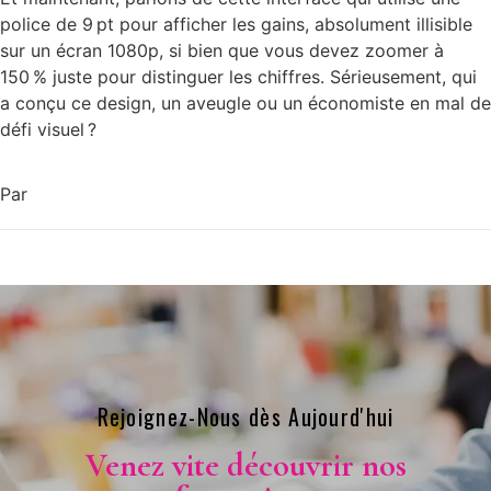
police de 9 pt pour afficher les gains, absolument illisible
sur un écran 1080p, si bien que vous devez zoomer à
150 % juste pour distinguer les chiffres. Sérieusement, qui
a conçu ce design, un aveugle ou un économiste en mal de
défi visuel ?
Par
Rejoignez-Nous dès Aujourd'hui​
Venez vite découvrir nos