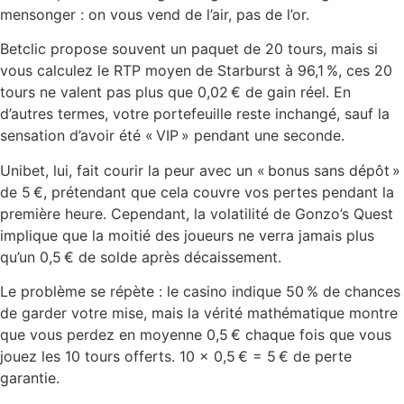
mensonger : on vous vend de l’air, pas de l’or.
Betclic propose souvent un paquet de 20 tours, mais si
vous calculez le RTP moyen de Starburst à 96,1 %, ces 20
tours ne valent pas plus que 0,02 € de gain réel. En
d’autres termes, votre portefeuille reste inchangé, sauf la
sensation d’avoir été « VIP » pendant une seconde.
Unibet, lui, fait courir la peur avec un « bonus sans dépôt »
de 5 €, prétendant que cela couvre vos pertes pendant la
première heure. Cependant, la volatilité de Gonzo’s Quest
implique que la moitié des joueurs ne verra jamais plus
qu’un 0,5 € de solde après décaissement.
Le problème se répète : le casino indique 50 % de chances
de garder votre mise, mais la vérité mathématique montre
que vous perdez en moyenne 0,5 € chaque fois que vous
jouez les 10 tours offerts. 10 × 0,5 € = 5 € de perte
garantie.