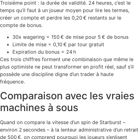
Troisième point : la durée de validité. 24 heures, c’est le
temps qu’il faut à un joueur moyen pour lire les termes,
créer un compte et perdre les 0,20 € restants sur le
compte de bonus.
30x wagering = 150 € de mise pour 5 € de bonus
Limite de mise = 0,10 € par tour gratuit
Expiration du bonus = 24 h
Ces trois chiffres forment une combinaison que même le
plus optimiste ne peut transformer en profit réel, sauf s’il
possède une discipline digne d’un trader à haute
fréquence.
Comparaison avec les vraies
machines à sous
Quand on compare la vitesse d’un spin de Starburst –
environ 2 secondes – à la lenteur administrative d’un retrait
de 500 €, on comprend pourquoi les joueurs s’enlisent