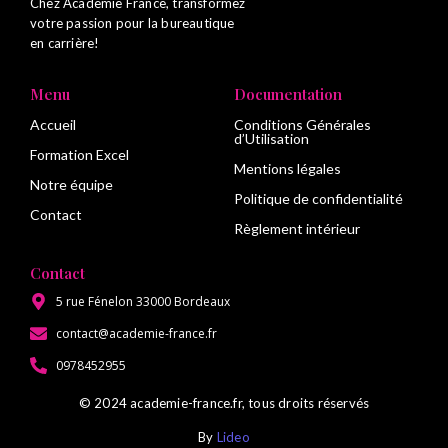
Chez Academie France, transformez
votre passion pour la bureautique
en carrière!
Menu
Documentation
Accueil
Conditions Générales
d’Utilisation
Formation Excel
Mentions légales
Notre équipe
Politique de confidentialité
Contact
Règlement intérieur
Contact
5 rue Fénelon 33000 Bordeaux
contact@academie-france.fr
0978452955
© 2024 academie-france.fr, tous droits réservés
By
Lideo