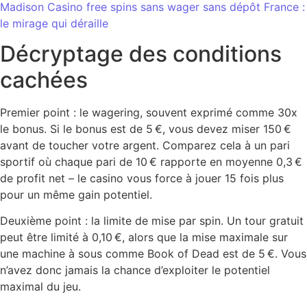
Madison Casino free spins sans wager sans dépôt France :
le mirage qui déraille
Décryptage des conditions
cachées
Premier point : le wagering, souvent exprimé comme 30x
le bonus. Si le bonus est de 5 €, vous devez miser 150 €
avant de toucher votre argent. Comparez cela à un pari
sportif où chaque pari de 10 € rapporte en moyenne 0,3 €
de profit net – le casino vous force à jouer 15 fois plus
pour un même gain potentiel.
Deuxième point : la limite de mise par spin. Un tour gratuit
peut être limité à 0,10 €, alors que la mise maximale sur
une machine à sous comme Book of Dead est de 5 €. Vous
n’avez donc jamais la chance d’exploiter le potentiel
maximal du jeu.