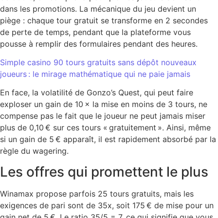
dans les promotions. La mécanique du jeu devient un
piège : chaque tour gratuit se transforme en 2 secondes
de perte de temps, pendant que la plateforme vous
pousse à remplir des formulaires pendant des heures.
Simple casino 90 tours gratuits sans dépôt nouveaux
joueurs : le mirage mathématique qui ne paie jamais
En face, la volatilité de Gonzo’s Quest, qui peut faire
exploser un gain de 10 × la mise en moins de 3 tours, ne
compense pas le fait que le joueur ne peut jamais miser
plus de 0,10 € sur ces tours « gratuitement ». Ainsi, même
si un gain de 5 € apparaît, il est rapidement absorbé par la
règle du wagering.
Les offres qui promettent le plus
Winamax propose parfois 25 tours gratuits, mais les
exigences de pari sont de 35x, soit 175 € de mise pour un
gain net de 5 €. Le ratio 35/5 = 7, ce qui signifie que vous