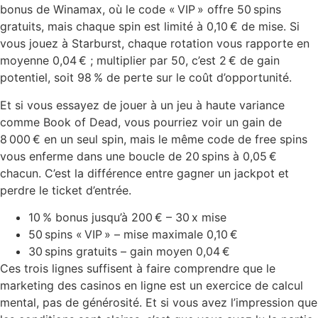
bonus de Winamax, où le code « VIP » offre 50 spins
gratuits, mais chaque spin est limité à 0,10 € de mise. Si
vous jouez à Starburst, chaque rotation vous rapporte en
moyenne 0,04 € ; multiplier par 50, c’est 2 € de gain
potentiel, soit 98 % de perte sur le coût d’opportunité.
Et si vous essayez de jouer à un jeu à haute variance
comme Book of Dead, vous pourriez voir un gain de
8 000 € en un seul spin, mais le même code de free spins
vous enferme dans une boucle de 20 spins à 0,05 €
chacun. C’est la différence entre gagner un jackpot et
perdre le ticket d’entrée.
10 % bonus jusqu’à 200 € – 30 x mise
50 spins « VIP » – mise maximale 0,10 €
30 spins gratuits – gain moyen 0,04 €
Ces trois lignes suffisent à faire comprendre que le
marketing des casinos en ligne est un exercice de calcul
mental, pas de générosité. Et si vous avez l’impression que