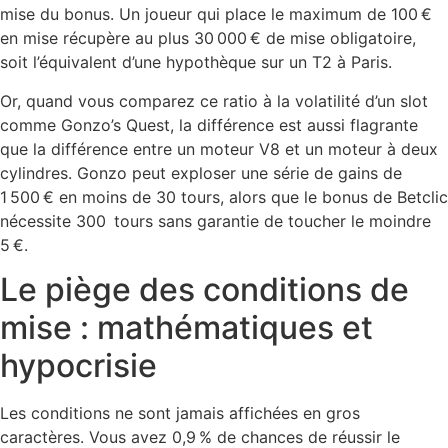
mise du bonus. Un joueur qui place le maximum de 100 €
en mise récupère au plus 30 000 € de mise obligatoire,
soit l’équivalent d’une hypothèque sur un T2 à Paris.
Or, quand vous comparez ce ratio à la volatilité d’un slot
comme Gonzo’s Quest, la différence est aussi flagrante
que la différence entre un moteur V8 et un moteur à deux
cylindres. Gonzo peut exploser une série de gains de
1 500 € en moins de 30 tours, alors que le bonus de Betclic
nécessite 300 tours sans garantie de toucher le moindre
5 €.
Le piège des conditions de
mise : mathématiques et
hypocrisie
Les conditions ne sont jamais affichées en gros
caractères. Vous avez 0,9 % de chances de réussir le