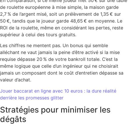
En comparaison, si ce même joueur met 50 € sur une table
de roulette européenne à mise simple, la maison garde
2,7 % de l’argent misé, soit un prélèvement de 1,35 € sur
50 €, tandis que le joueur garde 48,65 € en moyenne. Le
ROI de la roulette, même en considérant les pertes, reste
supérieur à celui des tours gratuits.
Les chiffres ne mentent pas. Un bonus qui semble
alléchant ne vaut jamais la peine d’être activé si la mise
requise dépasse 20 % de votre bankroll totale. C’est la
même logique que celle d’un ingénieur qui ne choisirait
jamais un composant dont le coût d’entretien dépasse sa
valeur d’achat.
Jouer baccarat en ligne avec 10 euros : la dure réalité
derrière les promesses glitter
Stratégies pour minimiser les
dégâts