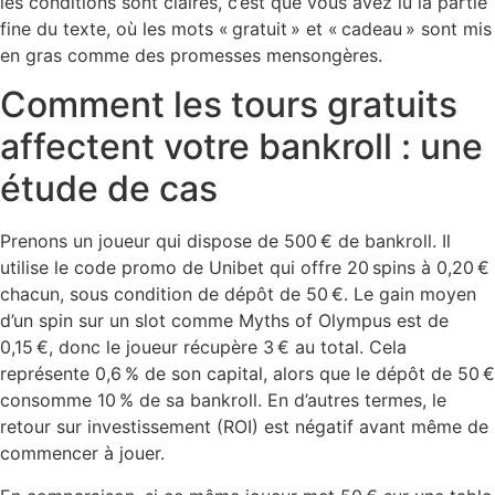
les conditions sont claires, c’est que vous avez lu la partie
fine du texte, où les mots « gratuit » et « cadeau » sont mis
en gras comme des promesses mensongères.
Comment les tours gratuits
affectent votre bankroll : une
étude de cas
Prenons un joueur qui dispose de 500 € de bankroll. Il
utilise le code promo de Unibet qui offre 20 spins à 0,20 €
chacun, sous condition de dépôt de 50 €. Le gain moyen
d’un spin sur un slot comme Myths of Olympus est de
0,15 €, donc le joueur récupère 3 € au total. Cela
représente 0,6 % de son capital, alors que le dépôt de 50 €
consomme 10 % de sa bankroll. En d’autres termes, le
retour sur investissement (ROI) est négatif avant même de
commencer à jouer.