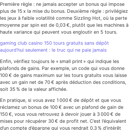
Première règle : ne jamais accepter un bonus qui impose
plus de 15 x la mise du bonus. Deuxième règle : privilégiez
les jeux à faible volatilité comme Sizzling Hot, où la perte
moyenne par spin est de 0,03 €, plutôt que les machines à
haute variance qui peuvent vous engloutir en 5 tours.
gaming club casino 150 tours gratuits sans dépôt
aujourd’hui seulement : le truc qui ne paie jamais
Enfin, vérifiez toujours le « small print » qui indique les
plafonds de gains. Par exemple, un code qui vous donne
100 € de gains maximum sur les tours gratuits vous laisse
avec un gain net de 70 € après déduction des conditions,
soit 35 % de la valeur affichée.
En pratique, si vous avez 1 000 € de dépôt et que vous
réclamez un bonus de 100 € avec un plafond de gain de
150 €, vous vous retrouvez à devoir jouer à 3 000 € de
mises pour récupérer 30 € de profit net. C’est l’équivalent
d’un compte d’épargne qui vous rendrait 0,3 % d’intérêt