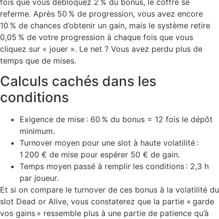
fois que vous débloquez 2 % du bonus, le coffre se
referme. Après 50 % de progression, vous avez encore
10 % de chances d’obtenir un gain, mais le système retire
0,05 % de votre progression à chaque fois que vous
cliquez sur « jouer ». Le net ? Vous avez perdu plus de
temps que de mises.
Calculs cachés dans les
conditions
Exigence de mise : 60 % du bonus = 12 fois le dépôt
minimum.
Turnover moyen pour une slot à haute volatilité :
1 200 € de mise pour espérer 50 € de gain.
Temps moyen passé à remplir les conditions : 2,3 h
par joueur.
Et si on compare le turnover de ces bonus à la volatilité du
slot Dead or Alive, vous constaterez que la partie « garde
vos gains » ressemble plus à une partie de patience qu’à