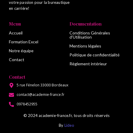
votre passion pour la bureautique
en carrière!
Menu
Documentation
Accueil
Conditions Générales
d’Utilisation
Formation Excel
Mentions légales
Notre équipe
Politique de confidentialité
Contact
Règlement intérieur
Contact
5 rue Fénelon 33000 Bordeaux
contact@academie-france.fr
0978452955
© 2024 academie-france.fr, tous droits réservés
By
Lideo