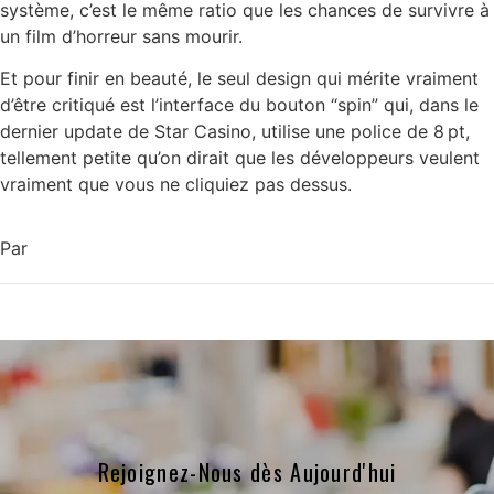
système, c’est le même ratio que les chances de survivre à
un film d’horreur sans mourir.
Et pour finir en beauté, le seul design qui mérite vraiment
d’être critiqué est l’interface du bouton “spin” qui, dans le
dernier update de Star Casino, utilise une police de 8 pt,
tellement petite qu’on dirait que les développeurs veulent
vraiment que vous ne cliquiez pas dessus.
Par
Rejoignez-Nous dès Aujourd'hui​