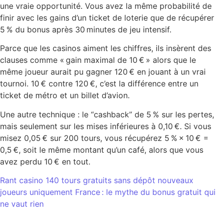
une vraie opportunité. Vous avez la même probabilité de
finir avec les gains d’un ticket de loterie que de récupérer
5 % du bonus après 30 minutes de jeu intensif.
Parce que les casinos aiment les chiffres, ils insèrent des
clauses comme « gain maximal de 10 € » alors que le
même joueur aurait pu gagner 120 € en jouant à un vrai
tournoi. 10 € contre 120 €, c’est la différence entre un
ticket de métro et un billet d’avion.
Une autre technique : le “cashback” de 5 % sur les pertes,
mais seulement sur les mises inférieures à 0,10 €. Si vous
misez 0,05 € sur 200 tours, vous récupérez 5 % × 10 € =
0,5 €, soit le même montant qu’un café, alors que vous
avez perdu 10 € en tout.
Rant casino 140 tours gratuits sans dépôt nouveaux
joueurs uniquement France : le mythe du bonus gratuit qui
ne vaut rien