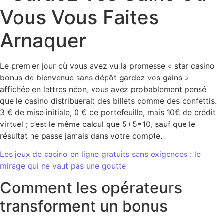
Vous Vous Faites
Arnaquer
Le premier jour où vous avez vu la promesse « star casino
bonus de bienvenue sans dépôt gardez vos gains »
affichée en lettres néon, vous avez probablement pensé
que le casino distribuerait des billets comme des confettis.
3 € de mise initiale, 0 € de portefeuille, mais 10€ de crédit
virtuel ; c’est le même calcul que 5+5=10, sauf que le
résultat ne passe jamais dans votre compte.
Les jeux de casino en ligne gratuits sans exigences : le
mirage qui ne vaut pas une goutte
Comment les opérateurs
transforment un bonus