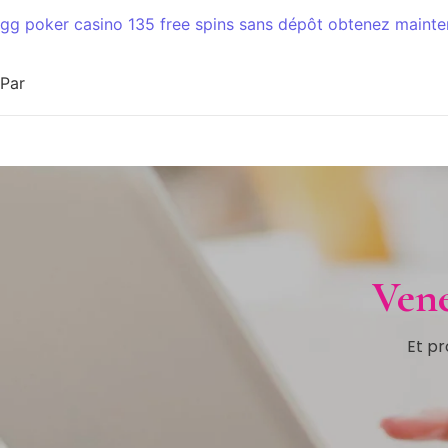
gg poker casino 135 free spins sans dépôt obtenez mainte
Par
Vene
Et pr