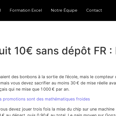
uit 10€ sans dépôt FR : 
l
Formation Excel
Notre Équipe
Contact
uit 10€ sans dépôt FR : 
aient des bonbons à la sortie de l’école, mais le compteur d
, mais vous devez sacrifier au moins 30 € de mise réelle ava
ais qui ne mise que 1 000 € par an.
les promotions sont des mathématiques froides
: vous devez jouer trois fois la mise du chip sur une machin
 0,30 € au départ, puis 0,90 € au total. Le gain moyen sur Go