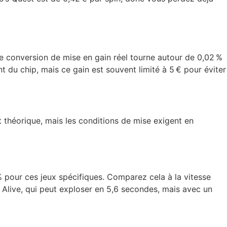
de conversion de mise en gain réel tourne autour de 0,02 %
t du chip, mais ce gain est souvent limité à 5 € pour éviter
t théorique, mais les conditions de mise exigent en
% pour ces jeux spécifiques. Comparez cela à la vitesse
 Alive, qui peut exploser en 5,6 secondes, mais avec un