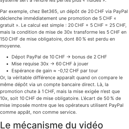
système sert à rendre les pertes plus « fluides ».
Par exemple, chez Bet365, un dépôt de 20 CHF via PayPal
déclenche immédiatement une promotion de 5 CHF «
gratuit ». Le calcul est simple : 20 CHF + 5 CHF = 25 CHF,
mais la condition de mise de 30x transforme les 5 CHF en
150 CHF de mise obligatoire, dont 80 % est perdu en
moyenne.
Dépot PayPal de 10 CHF → bonus de 2 CHF
Mise requise 30x → 60 CHF à jouer
Espérance de gain ≈ -0,12 CHF par tour
Or, la véritable différence apparaît quand on compare le
même dépôt via un compte bancaire direct. Là, la
promotion chute à 1 CHF, mais la mise exigée n’est que
10x, soit 10 CHF de mise obligatoire. L’écart de 50 % de
mise imposée montre que les opérateurs utilisent PayPal
comme appât, non comme service.
Le mécanisme du vidéo