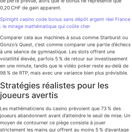
de perte prévue, alors que le bonus ne représente que
0,20 CHF de gain apparent.
Spinight casino code bonus sans dépôt argent réel France
: le mirage mathématique qui coûte cher
Comparer cela aux machines à sous comme Starburst ou
Gonzo’s Quest, c’est comme comparer une partie d’échecs
à une séance de gymnastique. Les slots offrent une
volatilité élevée, parfois 5 % de retour sur investissement
en une minute, tandis que le vidéo poker reste au‑delà de
98 % de RTP, mais avec une variance bien plus prévisible.
Stratégies réalistes pour les
joueurs avertis
Les mathématiciens du casino prévoient que 73 % des
joueurs abandonnent avant d’atteindre le seuil de mise. Un
moyen de contourner ce piège consiste à jouer
strictement les mains qui offrent au moins 5 % d’avantage