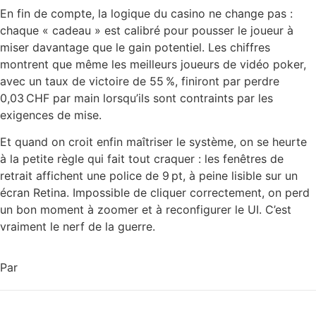
En fin de compte, la logique du casino ne change pas :
chaque « cadeau » est calibré pour pousser le joueur à
miser davantage que le gain potentiel. Les chiffres
montrent que même les meilleurs joueurs de vidéo poker,
avec un taux de victoire de 55 %, finiront par perdre
0,03 CHF par main lorsqu’ils sont contraints par les
exigences de mise.
Et quand on croit enfin maîtriser le système, on se heurte
à la petite règle qui fait tout craquer : les fenêtres de
retrait affichent une police de 9 pt, à peine lisible sur un
écran Retina. Impossible de cliquer correctement, on perd
un bon moment à zoomer et à reconfigurer le UI. C’est
vraiment le nerf de la guerre.
Par