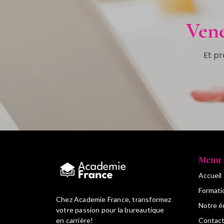
Vene
Et pr
Menu
Accueil
Formati
Chez Academie France, transformez
Notre é
votre passion pour la bureautique
en carrière!
Contac