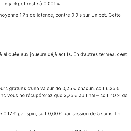
r le jackpot reste à 0,001 %.
yenne 1,7 s de latence, contre 0,9 s sur Unibet. Cette
 allouée aux joueurs déjà actifs. En d’autres termes, c’est
s gratuits d’une valeur de 0,25 € chacun, soit 6,25 €
onc vous ne récupérerez que 3,75 € au final – soit 40 % de
,12 € par spin, soit 0,60 € par session de 5 spins. Le