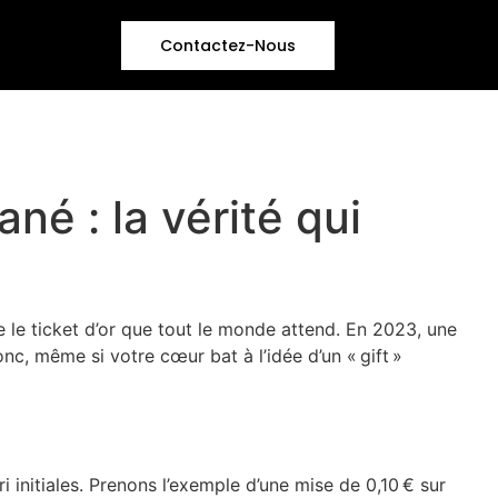
né : la vérité qui
Contactez-Nous
né : la vérité qui
le ticket d’or que tout le monde attend. En 2023, une
nc, même si votre cœur bat à l’idée d’un « gift »
initiales. Prenons l’exemple d’une mise de 0,10 € sur