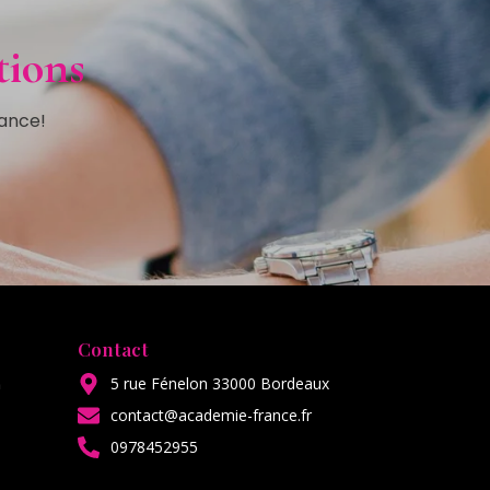
ions​
rance!
Contact
5 rue Fénelon 33000 Bordeaux
n
contact@academie-france.fr
0978452955