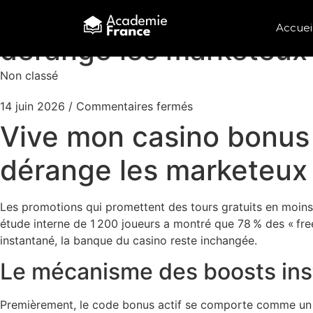
Vive mon casino bonus c
Accuei
dérange les marketeux
Non classé
14 juin 2026
/
Commentaires fermés
Vive mon casino bonus c
dérange les marketeux
Les promotions qui promettent des tours gratuits en moins
étude interne de 1 200 joueurs a montré que 78 % des « free
instantané, la banque du casino reste inchangée.
Le mécanisme des boosts ins
Premièrement, le code bonus actif se comporte comme un mul