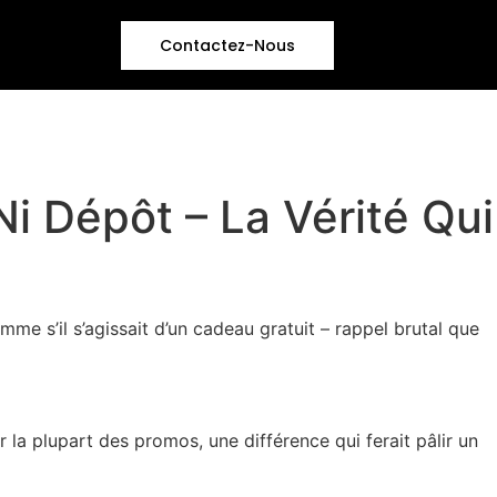
Ni Dépôt – La Vérité Qui
Contactez-Nous
Ni Dépôt – La Vérité Qui
mme s’il s’agissait d’un cadeau gratuit – rappel brutal que
 la plupart des promos, une différence qui ferait pâlir un