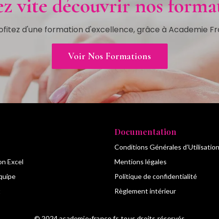
z vite découvrir nos format
ofitez d'une formation d'excellence, grâce à Academie F
Voir Nos Formations
Documentation
Conditions Générales d’Utilisatio
on Excel
Mentions légales
quipe
Politique de confidentialité
t
Règlement intérieur
© 2024 academie-france.fr, tous droits réservés